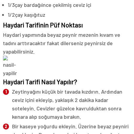
1/3
çay bardağı
ince çekilmiş ceviz içi
1/2
çay kaşığı
tuz
Haydari Tarifinin Püf Noktası
Haydari yapımında beyaz peynir mezenin kıvam ve
tadını arttıracaktır fakat dilerseniz peynirsiz de
yapabilirsiniz.
Haydari Tarifi Nasıl Yapılır?
Zeytinyağını küçük bir tavada kızdırın. Ardından
ceviz içini ekleyip, yaklaşık 2 dakika kadar
soteleyin. Cevizler güzelce kavrulduktan sonra
kenara alıp soğumaya bırakın.
Bir kaseye yoğurdu ekleyin. Üzerine beyaz peyniri