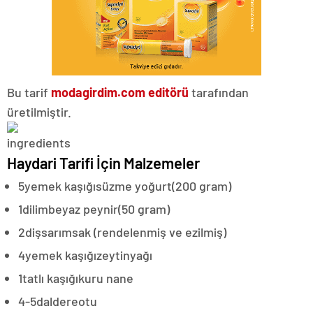
Bu tarif
modagirdim.com editörü
tarafından
üretilmiştir.
Haydari Tarifi İçin Malzemeler
5
yemek kaşığı
süzme yoğurt
(200 gram)
1
dilim
beyaz peynir
(50 gram)
2
diş
sarımsak (rendelenmiş ve ezilmiş)
4
yemek kaşığı
zeytinyağı
1
tatlı kaşığı
kuru nane
4-5
dal
dereotu