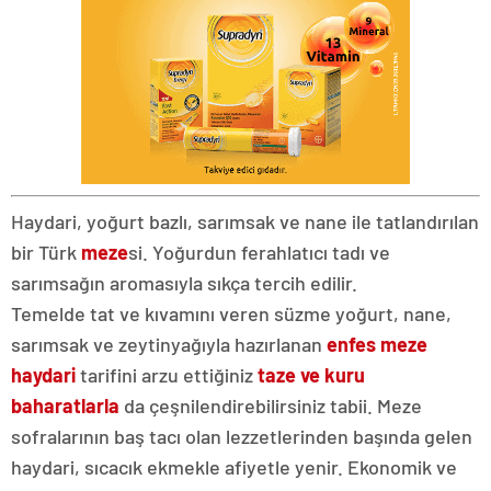
Haydari, yoğurt bazlı, sarımsak ve nane ile tatlandırılan
bir Türk
meze
si. Yoğurdun ferahlatıcı tadı ve
sarımsağın aromasıyla sıkça tercih edilir.
Temelde tat ve kıvamını veren süzme yoğurt, nane,
sarımsak ve zeytinyağıyla hazırlanan
enfes meze
haydari
tarifini arzu ettiğiniz
taze ve kuru
baharatlarla
da çeşnilendirebilirsiniz tabii. Meze
sofralarının baş tacı olan lezzetlerinden başında gelen
haydari, sıcacık ekmekle afiyetle yenir. Ekonomik ve