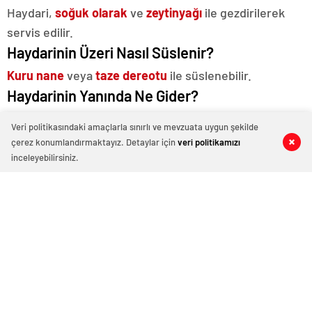
Haydari,
soğuk olarak
ve
zeytinyağı
ile gezdirilerek
servis edilir.
Haydarinin Üzeri Nasıl Süslenir?
Kuru nane
veya
taze dereotu
ile süslenebilir.
Haydarinin Yanında Ne Gider?
Izgara etler
,
köfte
,
balık
çok yakışır yanına.
Veri politikasındaki amaçlarla sınırlı ve mevzuata uygun şekilde
Haydari Vegan mıdır?
çerez konumlandırmaktayız. Detaylar için
veri politikamızı
0
0
0
0
inceleyebilirsiniz.
Vegan değildir
, çünkü ana malzemesi
süzme
yoğurt
tur.
Haydari Yanında Ne İyi Gider?