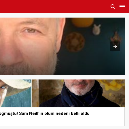
boğmuştu! Sam Neill'in ölüm nedeni belli oldu