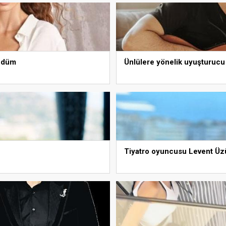
öndüm
Ünlülere yönelik uyuşturucu 
Tiyatro oyuncusu Levent Üzü