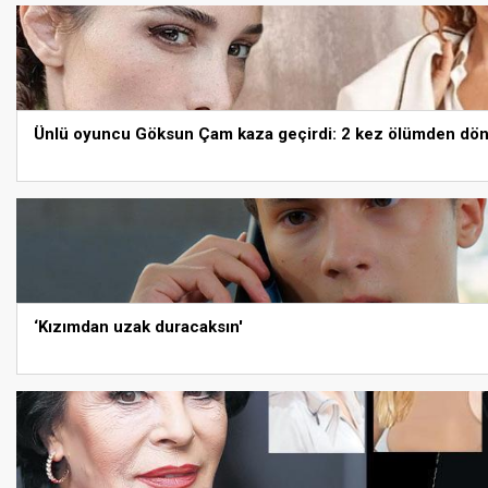
Ünlü oyuncu Göksun Çam kaza geçirdi: 2 kez ölümden d
‘Kızımdan uzak duracaksın'