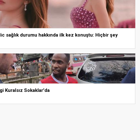
lic sağlık durumu hakkında ilk kez konuştu: Hiçbir şey
gi Kuralsız Sokaklar'da