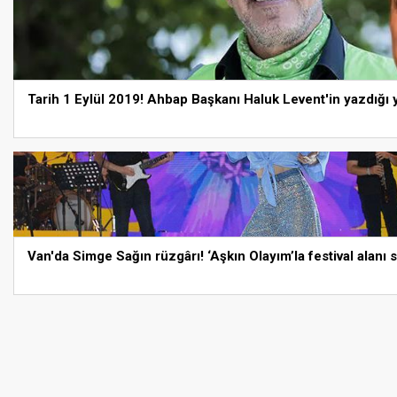
Tarih 1 Eylül 2019! Ahbap Başkanı Haluk Levent'in yazdığ
Van'da Simge Sağın rüzgârı! ‘Aşkın Olayım’la festival alanı s