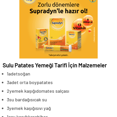
Sulu Patates Yemeği Tarifi İçin Malzemeler
1
adet
soğan
3
adet orta boy
patates
2
yemek kaşığı
domates salçası
3
su bardağı
sıcak su
3
yemek kaşığı
sıvı yağ
1
çay kaşığı
karabiber