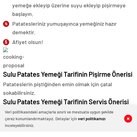
yemeğe ekleyip üzerine suyu ekleyip pişirmeye
başlayın.
Patatesleriniz yumuşayınca yemeğiniz hazır
demektir.
Afiyet olsun!
Sulu Patates Yemeği Tarifinin Pişirme Önerisi
Patateslerin piştiğinden emin olmak için çatal
sokabilirsiniz.
Sulu Patates Yemeği Tarifinin Servis Önerisi
Yoğurt, taze yeşillikler ve mezelerle servis
Veri politikasındaki amaçlarla sınırlı ve mevzuata uygun şekilde
çerez konumlandırmaktayız. Detaylar için
veri politikamızı
0
0
0
0
edebilirsiniz.
inceleyebilirsiniz.
Faydalı Bilgiler: Patates Yemeğinin İçine Ne