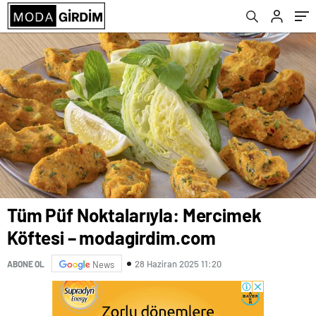
Tüm Püf Noktalarıyla: Mercimek
Köftesi – modagirdim.com
28 Haziran 2025 11:20
ABONE OL
News