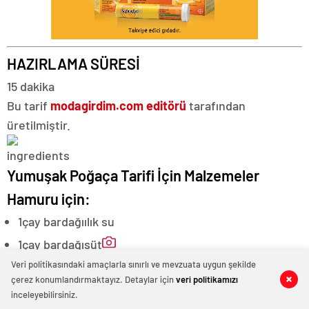
HAZIRLAMA SÜRESİ
15 dakika
Bu tarif
modagirdim.com editörü
tarafından
üretilmiştir.
Yumuşak Poğaça Tarifi İçin Malzemeler
Hamuru için:
1
çay bardağı
ılık su
1
çay bardağı
süt
Veri politikasındaki amaçlarla sınırlı ve mevzuata uygun şekilde
1/2
çay bardağı
sıvı yağ
çerez konumlandırmaktayız. Detaylar için
veri politikamızı
0
0
0
0
2
adet
yumurta akı
inceleyebilirsiniz.