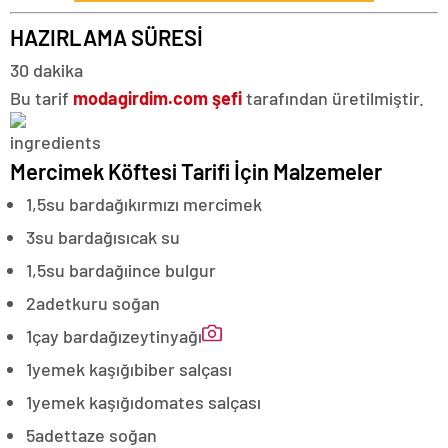
HAZIRLAMA SÜRESİ
30 dakika
Bu tarif
modagirdim.com şefi
tarafından üretilmiştir.
Mercimek Köftesi Tarifi İçin Malzemeler
1,5
su bardağı
kırmızı mercimek
3
su bardağı
sıcak su
1,5
su bardağı
ince bulgur
2
adet
kuru soğan
1
çay bardağı
zeytinyağı
1
yemek kaşığı
biber salçası
1
yemek kaşığı
domates salçası
5
adet
taze soğan