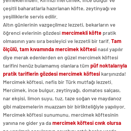
çeşitli baharatlarla hazırlanan köfte, zeytinyağı ve
yeşilliklerle servis edilir.
Altın günlerinin vazgeçilmez lezzeti, bekarların ve
öğrenci evlerinin gözdesi
mercimekli köfte
pratik
olmasının yanı sıra besleyici ve lezzetli bir tarif.
Tam
ölçülü, tam kıvamında mercimek köftesi
nasıl yapılır
diye merak edenlerden en güzel mercimek köftesi
tarifini henüz bulamamış olanlara tüm
püf noktalarıyla
pratik tariflerin gözdesi mercimek köftesi
karşınızda!
Mercimek köftesi, nefis bir Türk mutfağı lezzeti.
Mercimek, ince bulgur, zeytinyağı, domates salçası,
nar ekşisi, limon suyu, tuz, taze soğan ve maydanoz
gibi malzemelerin muazzam bir birlikteliğiyle yapılıyor.
Mercimek köftesi sunumunu, mercimek köftesinin
yanına ne gider ya da
mercimek köftesi cıvık olursa
ne yapılmalı sorularının cevabını artık başka yerde