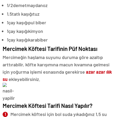
1/2
demet
maydanoz
1,5
tatlı kaşığı
tuz
1
çay kaşığı
pul biber
1
çay kaşığı
kimyon
1
çay kaşığı
karabiber
Mercimek Köftesi Tarifinin Püf Noktası
Mercimeğin haşlama suyunu duruma göre azaltıp
arttırabilir, köfte karışımına macun kıvamına gelmesi
için yoğurma işlemi esnasında gerekirse
azar azar ılık
su
ekleyebilirsiniz.
Mercimek Köftesi Tarifi Nasıl Yapılır?
Mercimek köftesi için bol suda yıkadığınız 1,5 su