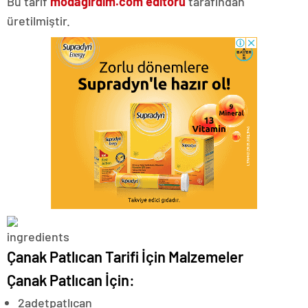
Bu tarif
modagirdim.com editörü
tarafından
üretilmiştir.
Çanak Patlıcan Tarifi İçin Malzemeler
Çanak Patlıcan İçin:
2
adet
patlıcan