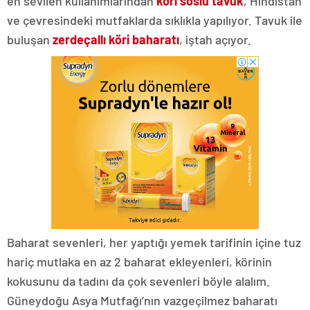
en sevilen kullanımlarından
köri soslu tavuk
, Hindistan
ve çevresindeki mutfaklarda sıklıkla yapılıyor. Tavuk ile
buluşan
zerdeçallı köri baharatı
, iştah açıyor.
Baharat sevenleri, her yaptığı yemek tarifinin içine tuz
hariç mutlaka en az 2 baharat ekleyenleri, körinin
kokusunu da tadını da çok sevenleri böyle alalım.
Güneydoğu Asya Mutfağı’nın vazgeçilmez baharatı