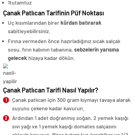
1
tutam
tuz
Çanak Patlıcan Tarifinin Püf Noktası
Uç kısımlarından birer
kürdan batırarak
sabitleyebilirsiniz.
Fırına vermeden önce hazırladığınız sıcak salçalı
sosu, fırın kabının tabanına,
sebzelerin yarısına
gelecek
hizaya kadar dökün.
Çanak Patlıcan Tarifi Nasıl Yapılır?
Çanak patlıcan için 300 gram kıymayı tavaya alarak
suyunu çekene kadar kavurun.
Ardından 1 adet doğranmış soğan, 2 yemek kaşığı
sıvı yağı ve 1 yemek kaşığı domates salçasını
ekleyip kavurun. Birer tutam tuz-karabiber ve 1/2