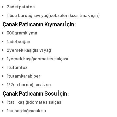
2
adet
patates
1,5
su bardağı
sıvı yağ
(sebzeleri kızartmak için)
Çanak Patlıcanın Kıyması İçin:
300
gram
kıyma
1
adet
soğan
2
yemek kaşığı
sıvı yağ
1
yemek kaşığı
domates salçası
1
tutam
tuz
1
tutam
karabiber
1/2
su bardağı
sıcak su
Çanak Patlıcanın Sosu İçin:
1
tatlı kaşığı
domates salçası
1
su bardağı
sıcak su