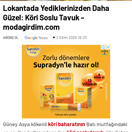
Lokantada Yediklerinizden Daha
Güzel: Köri Soslu Tavuk –
modagirdim.com
2 Ekim 2025 19:33
ABONE OL
News
Güney Asya kökenli
köri baharatının
Batı mutfağındaki