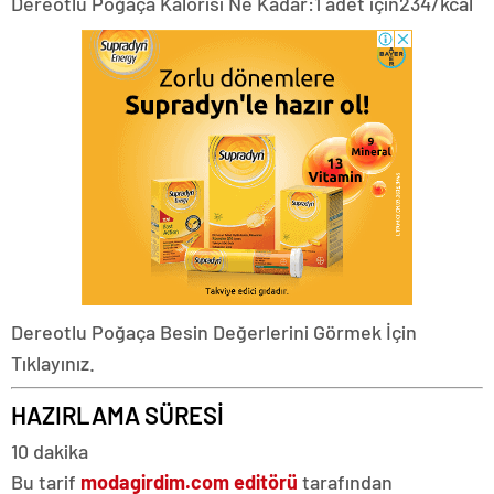
Dereotlu Poğaça Kalorisi Ne Kadar:
1 adet için
234/kcal
Dereotlu Poğaça Besin Değerlerini Görmek İçin
Tıklayınız.
HAZIRLAMA SÜRESİ
10 dakika
Bu tarif
modagirdim.com editörü
tarafından