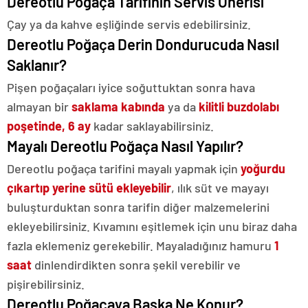
Dereotlu Poğaça Tarifinin Servis Önerisi
Çay ya da kahve eşliğinde servis edebilirsiniz.
Dereotlu Poğaça Derin Dondurucuda Nasıl
Saklanır?
Pişen poğaçaları iyice soğuttuktan sonra hava
almayan bir
saklama kabında
ya da
kilitli buzdolabı
poşetinde, 6 ay
kadar saklayabilirsiniz.
Mayalı Dereotlu Poğaça Nasıl Yapılır?
Dereotlu poğaça tarifini mayalı yapmak için
yoğurdu
çıkartıp yerine sütü ekleyebilir
, ılık süt ve mayayı
buluşturduktan sonra tarifin diğer malzemelerini
ekleyebilirsiniz. Kıvamını eşitlemek için unu biraz daha
fazla eklemeniz gerekebilir. Mayaladığınız hamuru
1
saat
dinlendirdikten sonra şekil verebilir ve
pişirebilirsiniz.
Dereotlu Poğaçaya Başka Ne Konur?