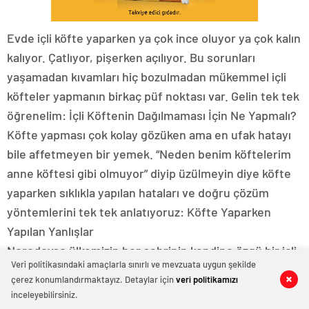
Evde içli köfte yaparken ya çok ince oluyor ya çok kalın
kalıyor. Çatlıyor, pişerken açılıyor. Bu sorunları
yaşamadan kıvamları hiç bozulmadan mükemmel içli
köfteler yapmanın birkaç püf noktası var. Gelin tek tek
öğrenelim: İçli Köftenin Dağılmaması İçin Ne Yapmalı?
Köfte yapması çok kolay gözüken ama en ufak hatayı
bile affetmeyen bir yemek. “Neden benim köftelerim
anne köftesi gibi olmuyor” diyip üzülmeyin diye köfte
yaparken sıklıkla yapılan hataları ve doğru çözüm
yöntemlerini tek tek anlatıyoruz: Köfte Yaparken
Yapılan Yanlışlar
Neredeyse ülkemizin her şehrinin kendine özgü bir içli
Veri politikasındaki amaçlarla sınırlı ve mevzuata uygun şekilde
köfte usulü var. Bazıları kızartılarak bazıları haşlanarak
çerez konumlandırmaktayız. Detaylar için
veri politikamızı
0
0
0
0
0
0
hazırlanıyor, afiyetle yeniyor. Tam ölçülü, pişerken
inceleyebilirsiniz.
dağılmayan içli köfteler yapmak istiyorsanız sizin için