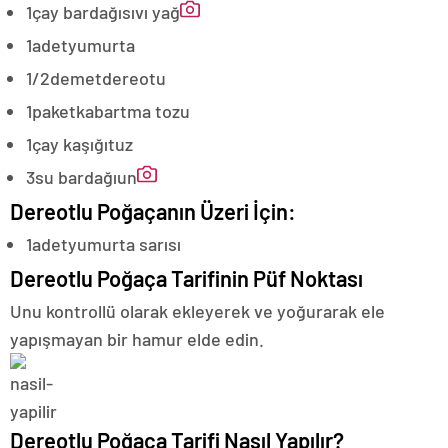
1
çay bardağı
sıvı yağ
1
adet
yumurta
1/2
demet
dereotu
1
paket
kabartma tozu
1
çay kaşığı
tuz
3
su bardağı
un
Dereotlu Poğaçanın Üzeri İçin:
1
adet
yumurta sarısı
Dereotlu Poğaça Tarifinin Püf Noktası
Unu kontrollü olarak ekleyerek ve yoğurarak ele
yapışmayan bir hamur elde edin.
Dereotlu Poğaça Tarifi Nasıl Yapılır?