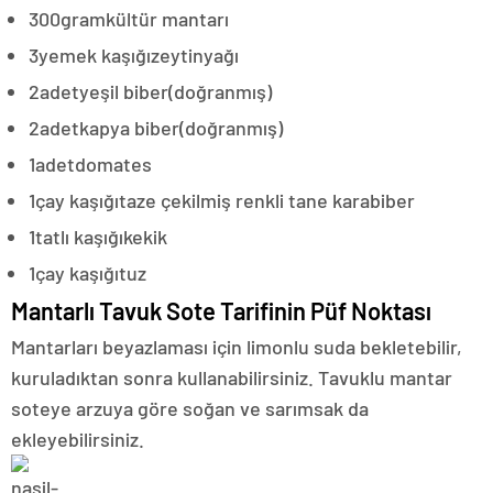
300
gram
kültür mantarı
3
yemek kaşığı
zeytinyağı
2
adet
yeşil biber
(doğranmış)
2
adet
kapya biber
(doğranmış)
1
adet
domates
1
çay kaşığı
taze çekilmiş renkli tane karabiber
1
tatlı kaşığı
kekik
1
çay kaşığı
tuz
Mantarlı Tavuk Sote Tarifinin Püf Noktası
Mantarları beyazlaması için limonlu suda bekletebilir,
kuruladıktan sonra kullanabilirsiniz. Tavuklu mantar
soteye arzuya göre soğan ve sarımsak da
ekleyebilirsiniz.