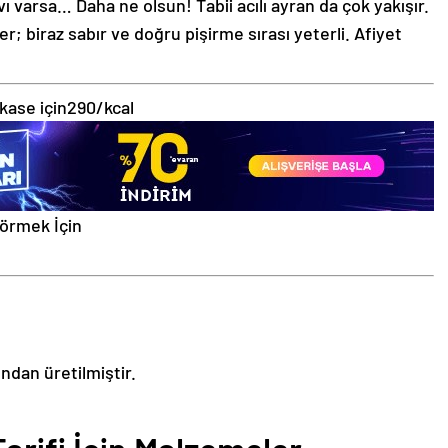
vı varsa… Daha ne olsun! Tabii acılı ayran da çok yakışır.
r; biraz sabır ve doğru pişirme sırası yeterli. Afiyet
 kase için
290/kcal
Görmek İçin
ından üretilmiştir.