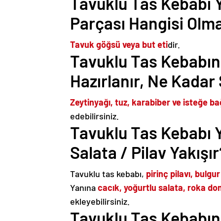
Tavuklu Tas Kebabı 
Parçası Hangisi Olma
Tavuk göğsü veya but eti
dir.
Tavuklu Tas Kebabın
Hazırlanır, Ne Kadar
Zeytinyağı, tuz, karabiber ve isteğe ba
edebilirsiniz.
Tavuklu Tas Kebabı Y
Salata / Pilav Yakışır
Tavuklu tas kebabı,
pirinç pilavı, bulgur
Yanına
cacık, yoğurtlu salata, roka do
ekleyebilirsiniz.
Tavuklu Tas Kebabını