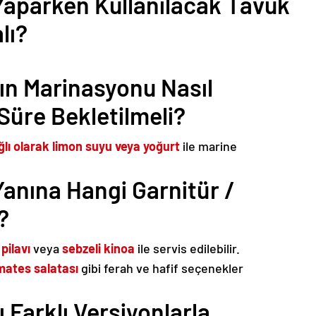
Yaparken Kullanılacak Tavuk
lı?
ın Marinasyonu Nasıl
 Süre Bekletilmeli?
ğlı olarak limon suyu veya yoğurt
ile marine
anına Hangi Garnitür /
?
 pilavı
veya
sebzeli kinoa
ile servis edilebilir.
mates salatası
gibi ferah ve hafif seçenekler
 Farklı Versiyonlarla