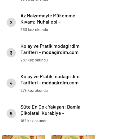
Az Malzemeyle Mükemmel
Kıvam: Muhallebi –
2
modagirdim.com
353 kez okundu
Kolay ve Pratik modagirdim
Tarifleri – modagirdim.com
3
287 kez okundu
Kolay ve Pratik modagirdim
Tarifleri – modagirdim.com
4
279 kez okundu
Süte En Çok Yakışan: Damla
Çikolatalı Kurabiye –
5
modagirdim.com
182 kez okundu