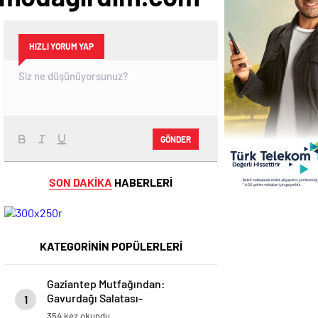
HIZLI YORUM YAP
GÖNDER
SON DAKİKA
HABERLERİ
KATEGORİNİN POPÜLERLERİ
Gaziantep Mutfağından:
Gavurdağı Salatası-
1
modagirdim.com
354 kez okundu