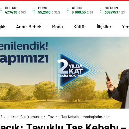
DOLAR
EURO
ALTIN
BITCOIN
47,7436
55,2510
6.660,55
3097753
0.18%
0.32%
2,59
1.2%
lık
Anne-Bebek
Moda
Kültür
İlişkiler
Ye
if
Lokum Gibi Yumuşacık: Tavuklu Tas Kebabı – modagirdim.com
acık: Tavuklu Tas Kebabı 