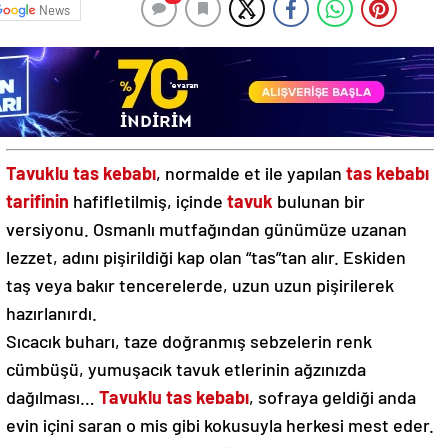
News
Tavuklu tas kebabı
, normalde et ile yapılan
tas kebabı
tarifinin
hafifletilmiş, içinde
tavuk
bulunan bir
versiyonu. Osmanlı mutfağından günümüze uzanan
lezzet, adını pişirildiği kap olan “tas”tan alır. Eskiden
taş veya bakır tencerelerde, uzun uzun pişirilerek
hazırlanırdı.
Sıcacık buharı, taze doğranmış sebzelerin renk
cümbüşü, yumuşacık tavuk etlerinin ağzınızda
dağılması…
Tavuklu tas kebabı
, sofraya geldiği anda
evin içini saran o mis gibi kokusuyla herkesi mest eder.