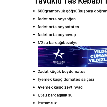
Tavuklu Tas Kebabı T
600
gram
tavuk göğsü
(kuşbaşı doğra
1
adet orta boy
soğan
1
adet orta boy
patates
1
adet orta boy
havuç
1/2
su bardağı
bezelye
2
adet küçük boy
domates
1
yemek kaşığı
domates salçası
4
yemek kaşığı
zeytinyağı
1,5
su bardağı
ılık su
1
tutam
tuz