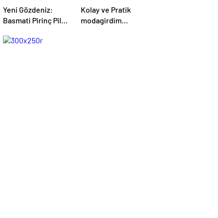
Yeni Gözdeniz:
Kolay ve Pratik
Basmati Pirinç Pilavı
modagirdim
– modagirdim.com
Tarifleri –
modagirdim.com