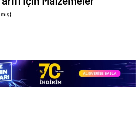
arifi İçin Malzemeler
nmış)