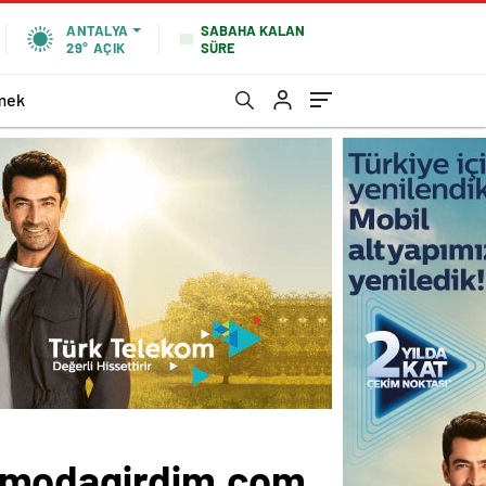
SABAHA KALAN
ANTALYA
SÜRE
29°
AÇIK
mek
– modagirdim.com