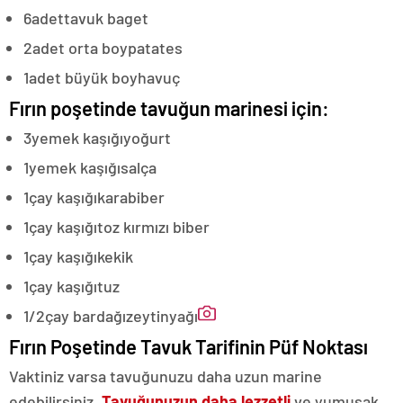
6
adet
tavuk baget
2
adet orta boy
patates
1
adet büyük boy
havuç
Fırın poşetinde tavuğun marinesi için:
3
yemek kaşığı
yoğurt
1
yemek kaşığı
salça
1
çay kaşığı
karabiber
1
çay kaşığı
toz kırmızı biber
1
çay kaşığı
kekik
1
çay kaşığı
tuz
1/2
çay bardağı
zeytinyağı
Fırın Poşetinde Tavuk Tarifinin Püf Noktası
Vaktiniz varsa tavuğunuzu daha uzun marine
edebilirsiniz.
Tavuğunuzun daha lezzetli
ve yumuşak