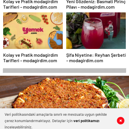
Kolay ve Pratik modagirdim
Yeni Gözdeniz: Basmati Pirinç
Tarifleri – modagirdim.com
Pilavı – modagirdim.com
Kolay ve Pratik modagirdim
Şifa Niyetine: Reyhan Şerbeti
Tarifleri – modagirdim.com
– modagirdim.com
Veri politikasındaki amaçlarla sınırlı ve mevzuata uygun şekilde
çerez konumlandırmaktayız. Detaylar için
veri politikamızı
0
0
0
0
0
0
inceleyebilirsiniz.