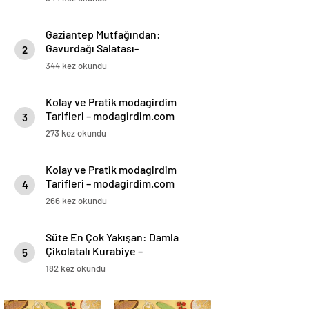
Gaziantep Mutfağından:
Gavurdağı Salatası-
2
modagirdim.com
344 kez okundu
Kolay ve Pratik modagirdim
Tarifleri – modagirdim.com
3
273 kez okundu
Kolay ve Pratik modagirdim
Tarifleri – modagirdim.com
4
266 kez okundu
Süte En Çok Yakışan: Damla
Çikolatalı Kurabiye –
5
modagirdim.com
182 kez okundu