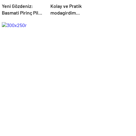
Yeni Gözdeniz:
Kolay ve Pratik
Basmati Pirinç Pilavı
modagirdim
– modagirdim.com
Tarifleri –
modagirdim.com