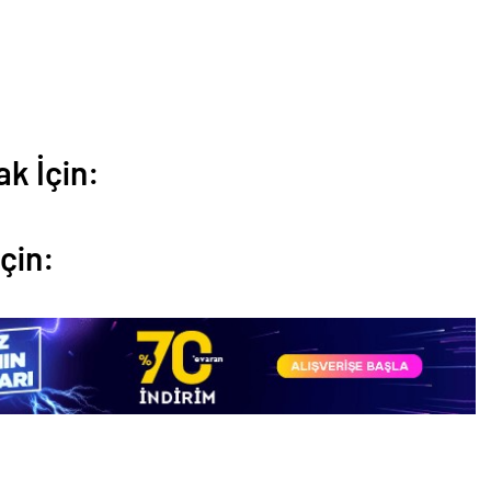
k İçin:
çin: