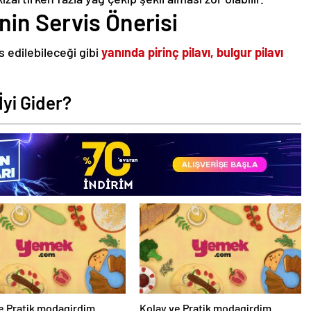
nin Servis Önerisi
s edilebileceği gibi
yanında pirinç pilavı, bulgur pilavı
yi Gider?
e Pratik modagirdim
Kolay ve Pratik modagirdim