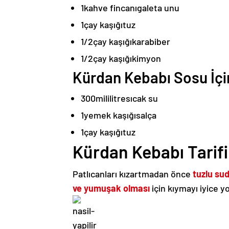
1
kahve fincanı
galeta unu
1
çay kaşığı
tuz
1/2
çay kaşığı
karabiber
1/2
çay kaşığı
kimyon
Kürdan Kebabı Sosu İçi
300
mililitre
sıcak su
1
yemek kaşığı
salça
1
çay kaşığı
tuz
Kürdan Kebabı Tarifi
Patlıcanları kızartmadan önce
tuzlu su
ve yumuşak olması
için kıymayı iyice 