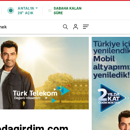
SABAHA KALAN
ANTALYA
SÜRE
29°
AÇIK
mek
modagirdim.com