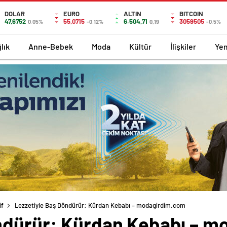
DOLAR
EURO
ALTIN
BITCOIN
47,6752
55,0715
6.504,71
3059505
0.05%
-0.12%
0,19
-0.5%
lık
Anne-Bebek
Moda
Kültür
İlişkiler
Ye
if
Lezzetiyle Baş Döndürür: Kürdan Kebabı – modagirdim.com
ndürür: Kürdan Kebabı – 