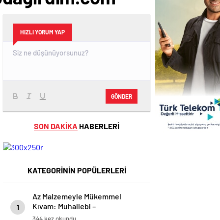
HIZLI YORUM YAP
GÖNDER
SON DAKİKA
HABERLERİ
KATEGORİNİN POPÜLERLERİ
Az Malzemeyle Mükemmel
Kıvam: Muhallebi –
1
modagirdim.com
344 kez okundu