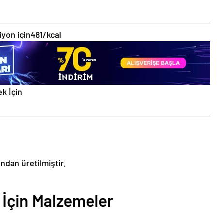
iyon için
481/kcal
k İçin
ından üretilmiştir.
 İçin Malzemeler