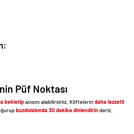
n:
nin Püf Noktası
da bekletip
acısını alabilirsiniz. Köftelerin
daha lezzetli
yoğurup
buzdolabında 30 dakika dinlendirin
deriz.