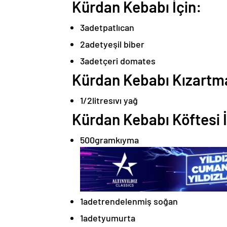
Kürdan Kebabı İçin:
3
adet
patlıcan
2
adet
yeşil biber
3
adet
çeri domates
Kürdan Kebabı Kızartma
1/2
litre
sıvı yağ
Kürdan Kebabı Köftesi İ
500
gram
kıyma
1
adet
rendelenmiş soğan
1
adet
yumurta