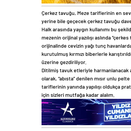
Çerkez tavuğu, Meze tariflerinin en se
yerine bile geçecek çerkez tavuğu davet
Halk arasında yaygın kullanımı bu şekild
mezenin orijinal yazılışı aslında “çerkes
orijinalinde cevizin yağı tunç havanlarda
kurutulmuş kırmızı biberlerle karıştırı
üzerine gezdiriliyor.
Ditilmiş tavuk etleriyle harmanlanacak 
olarak, “abısta” denilen mısır unlu pelt
tariflerinin yanında yapılışı oldukça pra
için sizleri mutfağa kadar alalım.