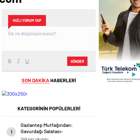
HIZLI YORUM YAP
GÖNDER
SON DAKİKA
HABERLERİ
KATEGORİNİN POPÜLERLERİ
Gaziantep Mutfağından:
Gavurdağı Salatası-
1
modagirdim.com
349 kez okundu