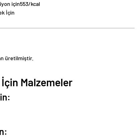
iyon için
553/kcal
k İçin
n üretilmiştir.
 İçin Malzemeler
in:
n: