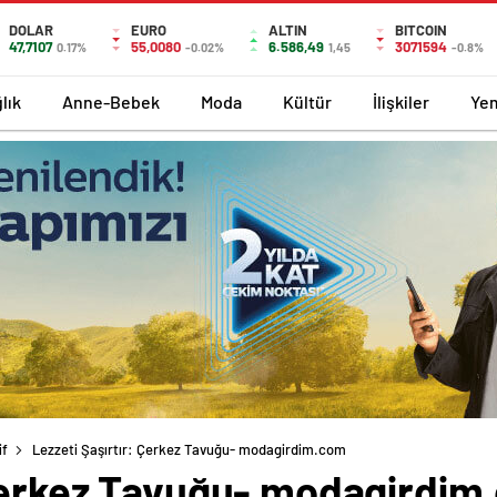
DOLAR
EURO
ALTIN
BITCOIN
47,7107
55,0080
6.586,49
3071594
0.17%
-0.02%
1,45
-0.8%
lık
Anne-Bebek
Moda
Kültür
İlişkiler
Ye
if
Lezzeti Şaşırtır: Çerkez Tavuğu- modagirdim.com
 Çerkez Tavuğu- modagirdim