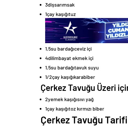
3
diş
sarımsak
1
çay kaşığı
tuz
1,5
su bardağı
ceviz içi
4
dilim
bayat ekmek içi
1,5
su bardağı
tavuk suyu
1/2
çay kaşığı
karabiber
Çerkez Tavuğu Üzeri içi
2
yemek kaşığı
sıvı yağ
1
çay kaşığı
toz kırmızı biber
Çerkez Tavuğu Tarifi