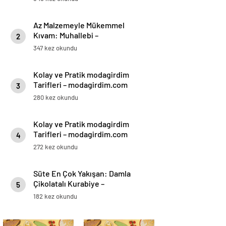
Az Malzemeyle Mükemmel
Kıvam: Muhallebi –
2
modagirdim.com
347 kez okundu
Kolay ve Pratik modagirdim
Tarifleri – modagirdim.com
3
280 kez okundu
Kolay ve Pratik modagirdim
Tarifleri – modagirdim.com
4
272 kez okundu
Süte En Çok Yakışan: Damla
Çikolatalı Kurabiye –
5
modagirdim.com
182 kez okundu