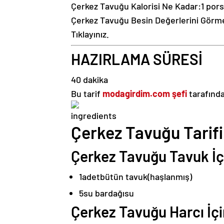
Çerkez Tavuğu Kalorisi Ne Kadar:
1 pors
Çerkez Tavuğu Besin Değerlerini Görme
Tıklayınız.
HAZIRLAMA SÜRESİ
40 dakika
Bu tarif
modagirdim.com şefi
tarafında
Çerkez Tavuğu Tarifi
Çerkez Tavuğu Tavuk İç
1
adet
bütün tavuk
(haşlanmış)
5
su bardağı
su
Çerkez Tavuğu Harcı İçi