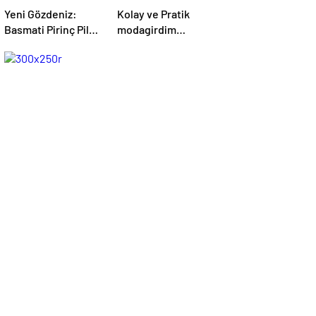
Yeni Gözdeniz:
Kolay ve Pratik
Basmati Pirinç Pilavı
modagirdim
– modagirdim.com
Tarifleri –
modagirdim.com