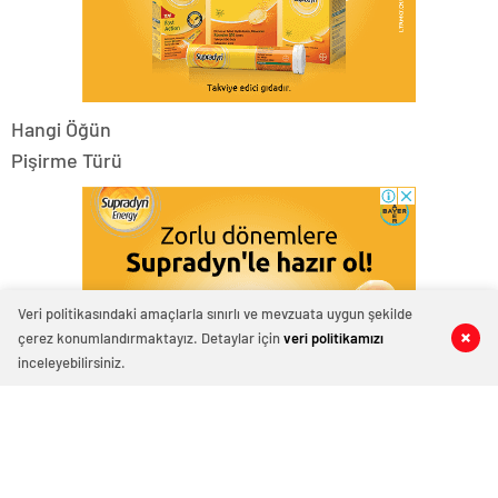
Hangi Öğün
Pişirme Türü
Veri politikasındaki amaçlarla sınırlı ve mevzuata uygun şekilde
çerez konumlandırmaktayız. Detaylar için
veri politikamızı
0
0
0
0
inceleyebilirsiniz.
Hazırlama Süresi