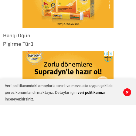
Hangi Öğün
Pişirme Türü
Veri politikasındaki amaçlarla sınırlı ve mevzuata uygun şekilde
çerez konumlandırmaktayız. Detaylar için
veri politikamızı
0
0
0
0
inceleyebilirsiniz.
Hazırlama Süresi