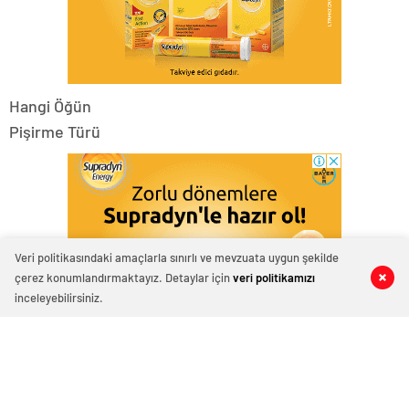
Hangi Öğün
Pişirme Türü
Veri politikasındaki amaçlarla sınırlı ve mevzuata uygun şekilde
çerez konumlandırmaktayız. Detaylar için
veri politikamızı
0
0
0
0
inceleyebilirsiniz.
Hazırlama Süresi