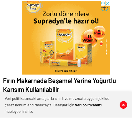
Fırın Makarnada Beşamel Yerine Yoğurtlu
Karışım Kullanılabilir
Beşamel sos yerine
yoğurtlu yumurtalı bir karışım
Veri politikasındaki amaçlarla sınırlı ve mevzuata uygun şekilde
çerez konumlandırmaktayız. Detaylar için
veri politikamızı
0
0
0
0
kullanabilirsiniz. Yoğurt, yumurta ve az miktarda un
inceleyebilirsiniz.
karıştırılarak makarnaya dökülebilir.