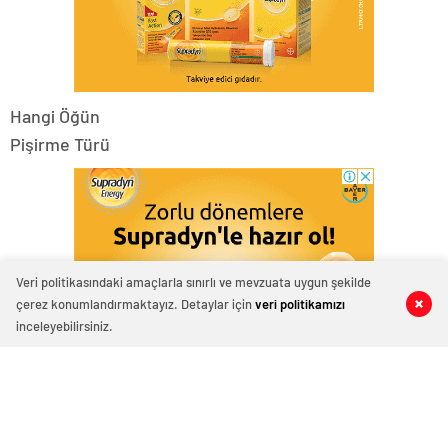
Hangi Öğün
Pişirme Türü
Veri politikasındaki amaçlarla sınırlı ve mevzuata uygun şekilde
çerez konumlandırmaktayız. Detaylar için
veri politikamızı
0
0
0
0
inceleyebilirsiniz.
Hazırlama Süresi