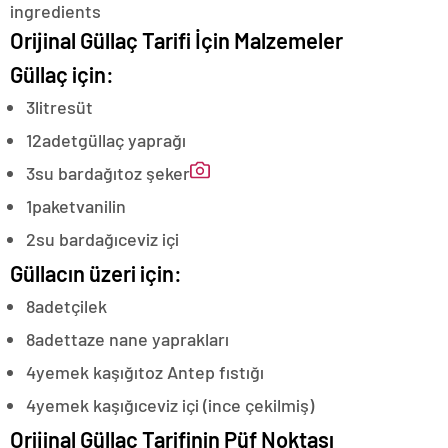
Orijinal Güllaç Tarifi İçin Malzemeler
Güllaç için:
3
litre
süt
12
adet
güllaç yaprağı
3
su bardağı
toz şeker
1
paket
vanilin
2
su bardağı
ceviz içi
Güllacın üzeri için:
8
adet
çilek
8
adet
taze nane yaprakları
4
yemek kaşığı
toz Antep fıstığı
4
yemek kaşığı
ceviz içi (ince çekilmiş)
Orijinal Güllaç Tarifinin Püf Noktası