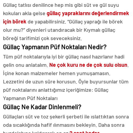
Güllaç tatlısı denilince hep mis gibi süt ve gül suyu
kokuları akla gelse
güllaç yapraklarını değerlendirmek
için börek
de yapabilirsiniz. “Güllaç yaprağı ile börek
olur mu?” diyenleri utandıracak bir Kıymalı güllaç
böreği tarifimizi çok seveceksiniz.
Güllaç Yapmanın Püf Noktaları Nedir?
Tüm püf noktalarıyla iyi bir güllaç nasıl hazırlanır hadi
gelin onu anlatalım.
Ne çok kuru ne de çok sulu olsun
.
İçine konan malzemeler hemen yumuşamasın.
Lezzetini de uzun süre korusun. Öyle buyursunlar tüm
püf noktalarını anlattığımız içeriğimize: Güllaç
Yapmanın Püf Noktaları
Güllaç Ne Kadar Dinlenmeli?
Güllaçları süt ve toz şekerli şerbeti ile ıslattıktan sonra
oda sıcaklığında hafif ılınmasını bekleyin. Daha sonra
buzdolabına kaldırarak en az
2 saat kadar