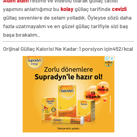
Adım adım
resimli ve videolu olarak güllaç tatlısı
yapımını anlattığımız bu
kolay
güllaç tarifinde
cevizli
güllaç sevenlere de selam yolladık. Öyleyse sözü daha
fazla uzatmayalım ve en güzel güllaç tarifiyle sizi baş
başa bırakalım..
Orijinal Güllaç Kalorisi Ne Kadar:
1 porsiyon için
452/kcal