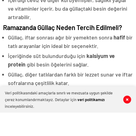
ve vitaminler içerir, bu da güllaçtaki besin değerini
artırabilir.
Ramazanda Güllaç Neden Tercih Edilmeli?
Güllaç, iftar sonrası ağır bir yemekten sonra
hafif
bir
tatlı arayanlar için ideal bir seçenektir.
İçeriğinde süt bulundurduğu için
kalsiyum ve
protein
gibi besin öğelerini sağlar.
Güllaç, diğer tatlılardan farklı bir lezzet sunar ve iftar
sofralarına çeşitlilik katar.
Güllaç yapımı oldukça
basit
ve hızlıdır, bu da iftara
Veri politikasındaki amaçlarla sınırlı ve mevzuata uygun şekilde
çerez konumlandırmaktayız. Detaylar için
veri politikamızı
0
0
0
0
yakın zamanda hızlıca hazırlanabilmesini sağlar.
inceleyebilirsiniz.
Türk mutfağının geleneksel tatlarından biri olan
güllaç, Ramazan ayının özel tatlılarından biridir ve bu
nedenle özellikle bu dönemde tercih edilir.