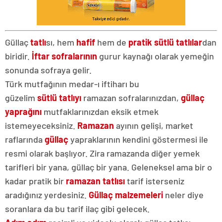
Güllaç
tatlı
sı, hem
hafif
hem de
pratik
sütlü tatlılar
dan
biridir.
İftar sofralarının
gurur kaynağı olarak yemeğin
sonunda sofraya gelir.
Türk mutfağının medar-ı iftiharı bu
güzelim
sütlü tatlıyı
ramazan sofralarınızdan,
güllaç
yaprağını
mutfaklarınızdan eksik etmek
istemeyeceksiniz.
Ramazan
ayının gelişi, market
raflarında
güllaç
yapraklarının kendini göstermesi ile
resmi olarak başlıyor. Zira ramazanda diğer yemek
tarifleri bir yana, güllaç bir yana. Geleneksel ama bir o
kadar pratik bir
ramazan tatlısı
tarif isterseniz
aradığınız yerdesiniz.
Güllaç malzemeleri
neler diye
soranlara da bu tarif ilaç gibi gelecek.