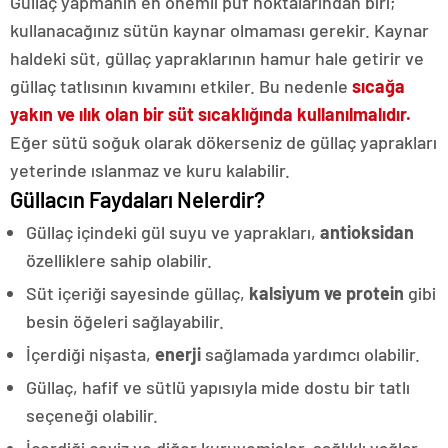
Güllaç yapmanın en önemli püf noktalarından biri;
kullanacağınız sütün kaynar olmaması gerekir. Kaynar
haldeki süt, güllaç yapraklarının hamur hale getirir ve
güllaç tatlısının kıvamını etkiler. Bu nedenle
sıcağa
yakın ve ılık olan bir süt sıcaklığında kullanılmalıdır.
Eğer sütü soğuk olarak dökerseniz de güllaç yaprakları
yeterinde ıslanmaz ve kuru kalabilir.
Güllacın Faydaları Nelerdir?
Güllaç içindeki gül suyu ve yaprakları,
antioksidan
özelliklere sahip olabilir.
Süt içeriği sayesinde güllaç,
kalsiyum ve protein
gibi
besin öğeleri sağlayabilir.
İçerdiği nişasta,
enerji
sağlamada yardımcı olabilir.
Güllaç, hafif ve sütlü yapısıyla mide dostu bir tatlı
seçeneği olabilir.
İçerdiği ceviz ve diğer kuruyemişler, sağlıklı yağlar