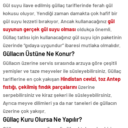
Gül suyu ilave edilmiş güllaç tariflerinde ferah gül
kokusu oluyor. Yendiği zaman damakta çok hafif bir
gül suyu lezzeti bırakıyor. Ancak kullanacağınız
gül
suyunun gerçek gül suyu olması
oldukça önemli.
Güllaç tatlısı için kullanacağınız gül suyu için paketinin
üzerinde “gıdaya uygundur” ibaresi mutlaka olmalıdır.
Güllacın Üstüne Ne Konur?
Güllacın üzerine servis sırasında arzuya göre çeşitli
yemişler ve taze meyveler ile süsleyebilirsiniz. Güllaç
tariflerine en çok yakışan
Hindistan cevizi, toz Antep
fıstığı, çekilmiş fındık parçalarını
üzerine
serpebilirsiniz ve kiraz şekeri ile süsleyebilirsiniz.
Ayrıca meyve dilimleri ya da nar taneleri de güllacın
üzerine çok yakışır.
Güllaç Kuru Olursa Ne Yapılır?