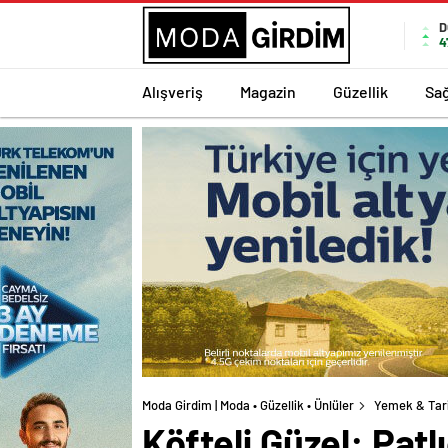
D
4
Alışveriş
Magazin
Güzellik
Sağ
Moda Girdim | Moda • Güzellik • Ünlüler
Yemek & Tar
Köfteli Güzel: Pa