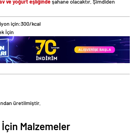
lav ve yoğurt eşliğinde
şahane olacaktır. Şimdiden
iyon için:
300/kcal
k İçin
ından üretilmiştir.
i İçin Malzemeler