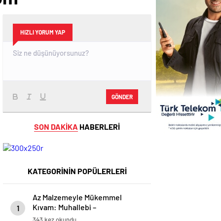
HIZLI YORUM YAP
GÖNDER
SON DAKİKA
HABERLERİ
KATEGORİNİN POPÜLERLERİ
Az Malzemeyle Mükemmel
Kıvam: Muhallebi –
1
modagirdim.com
343 kez okundu