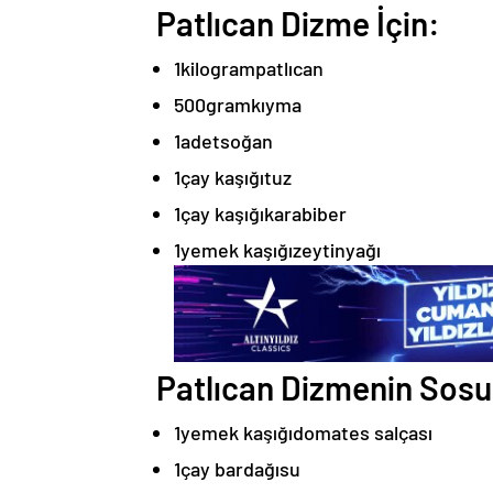
Patlıcan Dizme İçin:
1
kilogram
patlıcan
500
gram
kıyma
1
adet
soğan
1
çay kaşığı
tuz
1
çay kaşığı
karabiber
1
yemek kaşığı
zeytinyağı
Patlıcan Dizmenin Sosu 
1
yemek kaşığı
domates salçası
1
çay bardağı
su