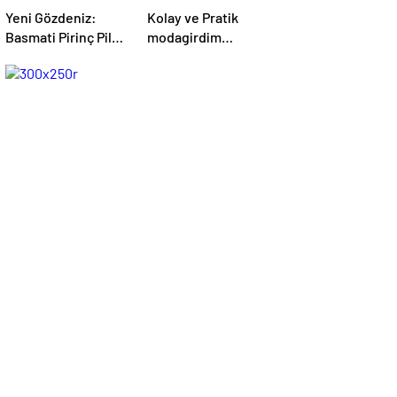
Yeni Gözdeniz:
Kolay ve Pratik
Basmati Pirinç Pilavı
modagirdim
– modagirdim.com
Tarifleri –
modagirdim.com