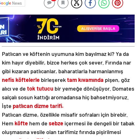
News
Patlıcan ve köftenin uyumuna kim bayılmaz ki? Ya da
kim hayır diyebilir, bizce herkes çok sever. Fırında nar
gibi kızaran patlıcanlar, baharatlarla harmanlanmış
nefis köftelerle
birleşerek
tam kıvamında
pişen, göz
alıcı ve de
tok tutucu
bir yemeğe dönüşüyor. Domates
salçalı sosun kattığı aromadansa hiç bahsetmiyoruz.
İşte
patlıcan dizme tarifi.
Patlıcan dizme, özellikle misafir sofraları için birebir.
Hem
köfte
hem de
sebze
içermesi ile dengeli bir tabak
oluşmasına vesile olan tarifimiz fırında pişirilmesi