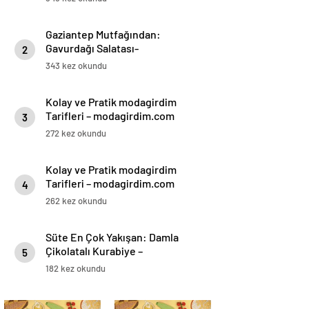
Gaziantep Mutfağından:
Gavurdağı Salatası-
2
modagirdim.com
343 kez okundu
Kolay ve Pratik modagirdim
Tarifleri – modagirdim.com
3
272 kez okundu
Kolay ve Pratik modagirdim
Tarifleri – modagirdim.com
4
262 kez okundu
Süte En Çok Yakışan: Damla
Çikolatalı Kurabiye –
5
modagirdim.com
182 kez okundu