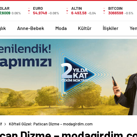
OLAR
EURO
ALTIN
BITCOIN
7,6009
54,9748
6.493,58
3066598
0.06%
-0.08%
-0,04
-0.5%
lık
Anne-Bebek
Moda
Kültür
İlişkiler
Ye
if
Köfteli Güzel: Patlıcan Dizme – modagirdim.com
tlıcan Dizme – modagirdim.