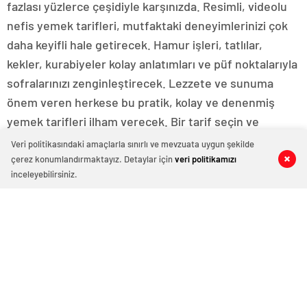
fazlası yüzlerce çeşidiyle karşınızda. Resimli, videolu
nefis yemek tarifleri, mutfaktaki deneyimlerinizi çok
daha keyifli hale getirecek. Hamur işleri, tatlılar,
kekler, kurabiyeler kolay anlatımları ve püf noktalarıyla
sofralarınızı zenginleştirecek. Lezzete ve sunuma
önem veren herkese bu pratik, kolay ve denenmiş
yemek tarifleri ilham verecek. Bir tarif seçin ve
hazırlamaya başlayın!
Veri politikasındaki amaçlarla sınırlı ve mevzuata uygun şekilde
Tüm Kategoriler
çerez konumlandırmaktayız. Detaylar için
veri politikamızı
0
0
0
0
inceleyebilirsiniz.
Sonuçları Filtreleyin: