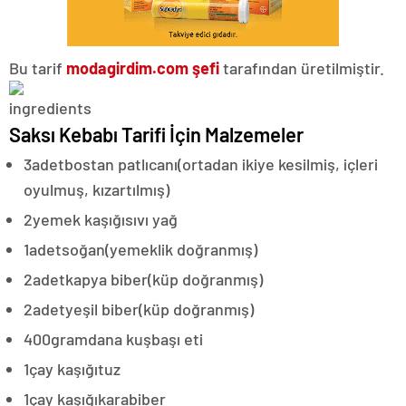
Bu tarif
modagirdim.com şefi
tarafından üretilmiştir.
Saksı Kebabı Tarifi İçin Malzemeler
3
adet
bostan patlıcanı
(ortadan ikiye kesilmiş, içleri
oyulmuş, kızartılmış)
2
yemek kaşığı
sıvı yağ
1
adet
soğan
(yemeklik doğranmış)
2
adet
kapya biber
(küp doğranmış)
2
adet
yeşil biber
(küp doğranmış)
400
gram
dana kuşbaşı eti
1
çay kaşığı
tuz
1
çay kaşığı
karabiber