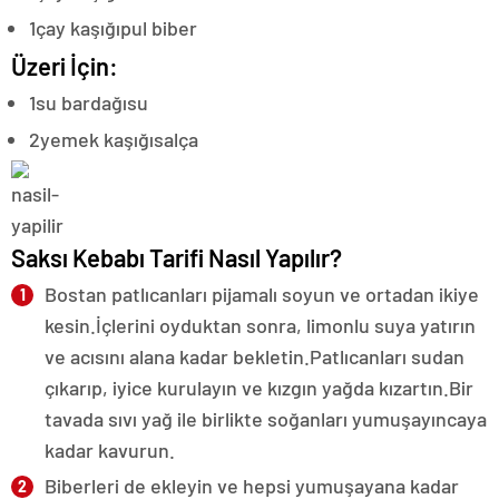
1
çay kaşığı
pul biber
Üzeri İçin:
1
su bardağı
su
2
yemek kaşığı
salça
Saksı Kebabı Tarifi Nasıl Yapılır?
Bostan patlıcanları pijamalı soyun ve ortadan ikiye
kesin.İçlerini oyduktan sonra, limonlu suya yatırın
ve acısını alana kadar bekletin.Patlıcanları sudan
çıkarıp, iyice kurulayın ve kızgın yağda kızartın.Bir
tavada sıvı yağ ile birlikte soğanları yumuşayıncaya
kadar kavurun.
Biberleri de ekleyin ve hepsi yumuşayana kadar