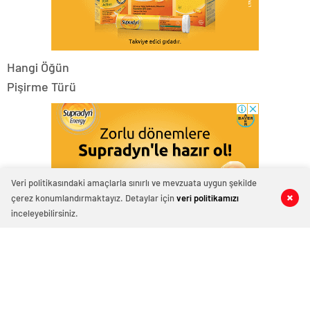
Hangi Öğün
Pişirme Türü
Veri politikasındaki amaçlarla sınırlı ve mevzuata uygun şekilde
çerez konumlandırmaktayız. Detaylar için
veri politikamızı
0
0
0
0
0
0
0
0
inceleyebilirsiniz.
Hazırlama Süresi