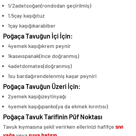
1/2
adet
soğan
(rondodan geçirilmiş)
1,5
çay kaşığı
tuz
1
çay kaşığı
karabiber
Poğaça Tavuğun İçi İçin:
4
yemek kaşığı
krem peynir
1
kase
ıspanak
(ince doğranmış)
4
adet
domates
(doğranmış)
1
su bardağı
rendelenmiş kaşar peyniri
Poğaça Tavuğun Üzeri İçin:
2
yemek kaşığı
zeytinyağı
4
yemek kaşığı
panko
(ya da ekmek kırıntısı)
Poğaça Tavuk Tarifinin Püf Noktası
Tavuk kıymasına şekil verirken ellerinizi hafifçe
sıvı
yağa
veya
suya batırın.