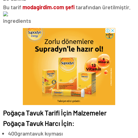
Bu tarif
modagirdim.com şefi
tarafından üretilmiştir.
Poğaça Tavuk Tarifi İçin Malzemeler
Poğaça Tavuk Harcı İçin:
400
gram
tavuk kıyması