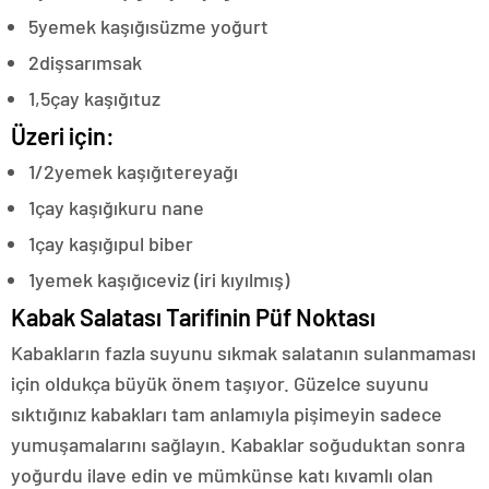
5
yemek kaşığı
süzme yoğurt
2
diş
sarımsak
1,5
çay kaşığı
tuz
Üzeri için:
1/2
yemek kaşığı
tereyağı
1
çay kaşığı
kuru nane
1
çay kaşığı
pul biber
1
yemek kaşığı
ceviz (iri kıyılmış)
Kabak Salatası Tarifinin Püf Noktası
Kabakların fazla suyunu sıkmak salatanın sulanmaması
için oldukça büyük önem taşıyor. Güzelce suyunu
sıktığınız kabakları tam anlamıyla pişimeyin sadece
yumuşamalarını sağlayın. Kabaklar soğuduktan sonra
yoğurdu ilave edin ve mümkünse katı kıvamlı olan