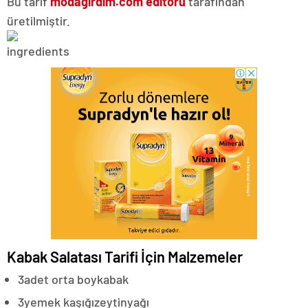
Bu tarif
modagirdim.com editörü
tarafından
üretilmiştir.
Kabak Salatası Tarifi İçin Malzemeler
3
adet orta boy
kabak
3
yemek kaşığı
zeytinyağı