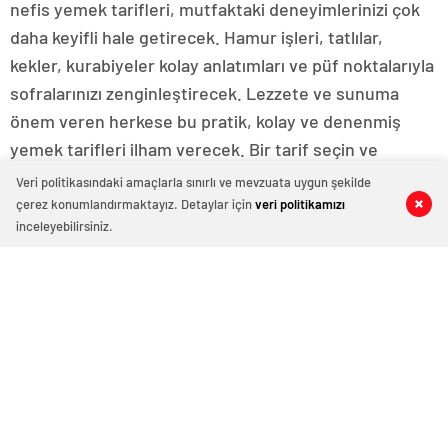
nefis yemek tarifleri, mutfaktaki deneyimlerinizi çok
daha keyifli hale getirecek. Hamur işleri, tatlılar,
kekler, kurabiyeler kolay anlatımları ve püf noktalarıyla
sofralarınızı zenginleştirecek. Lezzete ve sunuma
önem veren herkese bu pratik, kolay ve denenmiş
yemek tarifleri ilham verecek. Bir tarif seçin ve
hazırlamaya başlayın!
Veri politikasındaki amaçlarla sınırlı ve mevzuata uygun şekilde
Tüm Kategoriler
çerez konumlandırmaktayız. Detaylar için
veri politikamızı
0
0
0
0
0
0
inceleyebilirsiniz.
Sonuçları Filtreleyin: