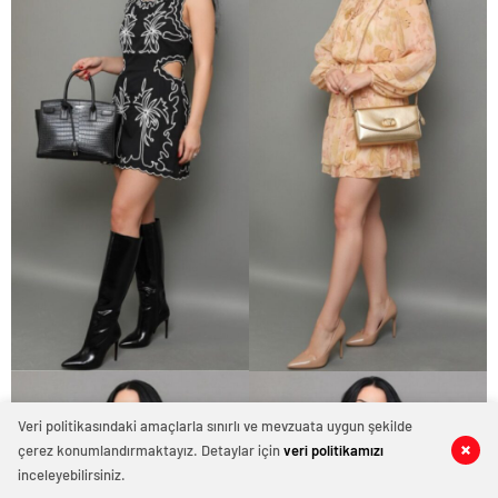
Veri politikasındaki amaçlarla sınırlı ve mevzuata uygun şekilde
çerez konumlandırmaktayız. Detaylar için
veri politikamızı
0
0
0
0
0
0
inceleyebilirsiniz.