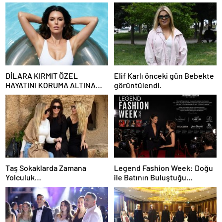
DİLARA KIRMIT ÖZEL
Elif Karlı önceki gün Bebekte
HAYATINI KORUMA ALTINA
görüntülendi.
ALDI
Taş Sokaklarda Zamana
Legend Fashion Week: Doğu
Yolculuk…
ile Batının Buluştuğu
Uluslararası Moda Sahnesi