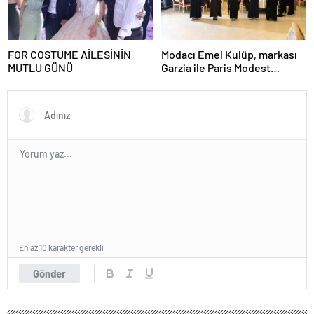
FOR COSTUME AİLESİNİN
Modacı Emel Kulüp, markası
MUTLU GÜNÜ
Garzia ile Paris Modest
Fashion Week’te göz
doldurdu.
En az 10 karakter gerekli
Gönder