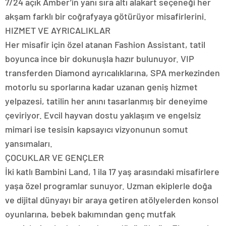
7/24 açık Amber’in yanı sıra altı alakart seçeneği her
akşam farklı bir coğrafyaya götürüyor misafirlerini.
HIZMET VE AYRICALIKLAR
Her misafir için özel atanan Fashion Assistant, tatil
boyunca ince bir dokunuşla hazır bulunuyor. VIP
transferden Diamond ayrıcalıklarına, SPA merkezinden
motorlu su sporlarına kadar uzanan geniş hizmet
yelpazesi, tatilin her anını tasarlanmış bir deneyime
çeviriyor. Evcil hayvan dostu yaklaşım ve engelsiz
mimari ise tesisin kapsayıcı vizyonunun somut
yansımaları.
ÇOCUKLAR VE GENÇLER
İki katlı Bambini Land, 1 ila 17 yaş arasındaki misafirlere
yaşa özel programlar sunuyor. Uzman ekiplerle doğa
ve dijital dünyayı bir araya getiren atölyelerden konsol
oyunlarına, bebek bakımından genç mutfak