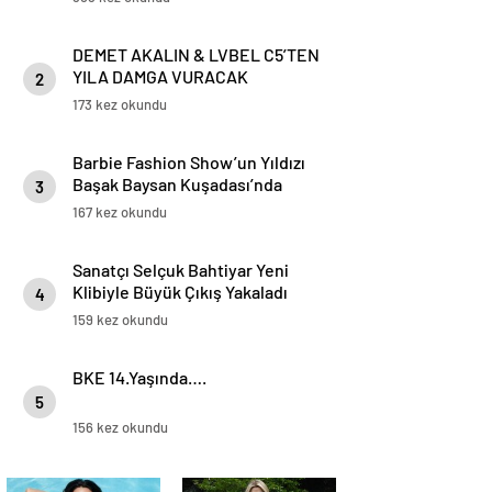
DEMET AKALIN & LVBEL C5’TEN
YILA DAMGA VURACAK
2
SÜRPRİZ!
173 kez okundu
Barbie Fashion Show’un Yıldızı
Başak Baysan Kuşadası’nda
3
Parladı
167 kez okundu
Sanatçı Selçuk Bahtiyar Yeni
Klibiyle Büyük Çıkış Yakaladı
4
159 kez okundu
BKE 14.Yaşında….
5
156 kez okundu