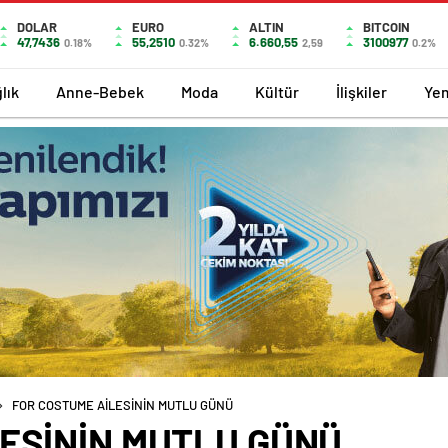
DOLAR
EURO
ALTIN
BITCOIN
47,7436
55,2510
6.660,55
3100977
0.18%
0.32%
2,59
0.2%
lık
Anne-Bebek
Moda
Kültür
İlişkiler
Ye
FOR COSTUME AİLESİNİN MUTLU GÜNÜ
LESİNİN MUTLU GÜNÜ