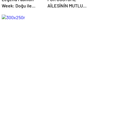
Week: Doğu ile
AİLESİNİN MUTLU
Batının Buluştuğu
GÜNÜ
Uluslararası Moda
Sahnesi