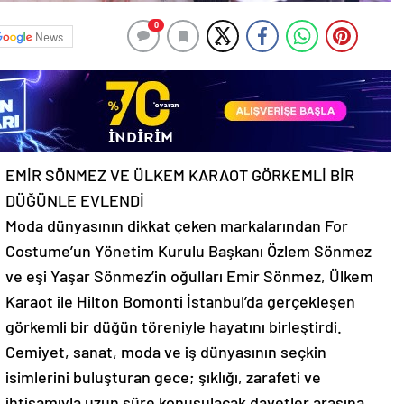
0
News
EMİR SÖNMEZ VE ÜLKEM KARAOT GÖRKEMLİ BİR
DÜĞÜNLE EVLENDİ
Moda dünyasının dikkat çeken markalarından For
Costume’un Yönetim Kurulu Başkanı Özlem Sönmez
ve eşi Yaşar Sönmez’in oğulları Emir Sönmez, Ülkem
Karaot ile Hilton Bomonti İstanbul’da gerçekleşen
görkemli bir düğün töreniyle hayatını birleştirdi.
Cemiyet, sanat, moda ve iş dünyasının seçkin
isimlerini buluşturan gece; şıklığı, zarafeti ve
ihtişamıyla uzun süre konuşulacak davetler arasına