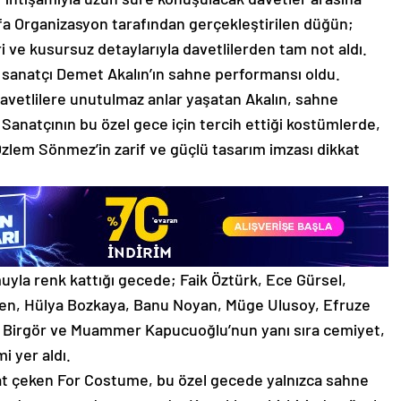
fa Organizasyon tarafından gerçekleştirilen düğün;
 ve kusursuz detaylarıyla davetlilerden tam not aldı.
ü sanatçı Demet Akalın’ın sahne performansı oldu.
 davetlilere unutulmaz anlar yaşatan Akalın, sahne
Sanatçının bu özel gece için tercih ettiği kostümlerde,
lem Sönmez’in zarif ve güçlü tasarım imzası dikkat
uyla renk kattığı gecede; Faik Öztürk, Ece Gürsel,
n, Hülya Bozkaya, Banu Noyan, Müge Ulusoy, Efruze
em Birgör ve Muammer Kapucuoğlu’nun yanı sıra cemiyet,
i yer aldı.
at çeken For Costume, bu özel gecede yalnızca sahne