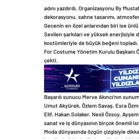
adını yazdırdı. Organizasyonu By Musta
dekorasyonu, sahne tasarımı, atmosferi
Gecenin en özel anlarından biri ise ünl
Sevilen şarkıları ve yüksek enerjisiyle
kostümleriyle de büyük beğeni topladı. 
For Costume Yönetim Kurulu Başkanı Öz
çekti.
Başarılı sunucu Merve Akıncı’nın sunum
Umut Akyürek, Özlem Savaş, Esra Özme
Elif, Hakan Solaker, Nesli Özsoy, Ayş
sanat ve iş dünyasının birçok önemli ism
Moda dünyasında özgün çizgisiyle dikk