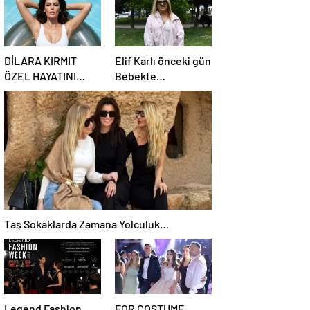
DİLARA KIRMIT
Elif Karlı önceki gün
ÖZEL HAYATINI
Bebekte
KORUMA ALTINA
görüntülendi.
ALDI
Taş Sokaklarda Zamana Yolculuk…
Legend Fashion
FOR COSTUME