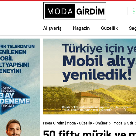
Alışveriş
Magazin
Güzellik
Sağ
Moda Girdim | Moda • Güzellik • Ünlüler
Moda & Stil
50 fifty müzik ve