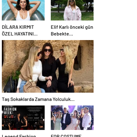
DİLARA KIRMIT
Elif Karlı önceki gün
ÖZEL HAYATINI
Bebekte
KORUMA ALTINA
görüntülendi.
ALDI
Taş Sokaklarda Zamana Yolculuk…
Legend Fashion
FOR COSTUME