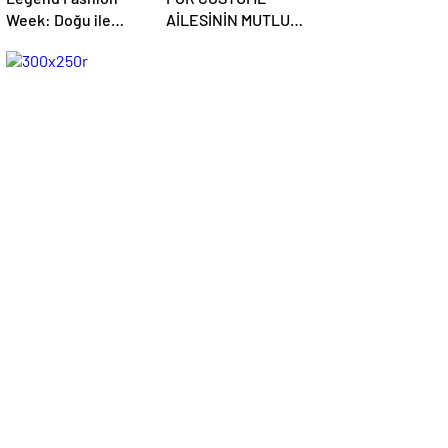
Week: Doğu ile
AİLESİNİN MUTLU
Batının Buluştuğu
GÜNÜ
Uluslararası Moda
Sahnesi