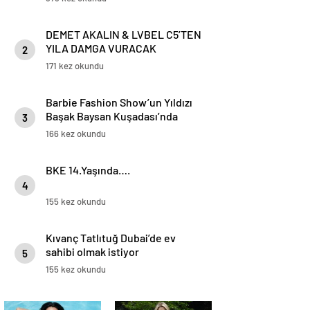
DEMET AKALIN & LVBEL C5’TEN
YILA DAMGA VURACAK
2
SÜRPRİZ!
171 kez okundu
Barbie Fashion Show’un Yıldızı
Başak Baysan Kuşadası’nda
3
Parladı
166 kez okundu
BKE 14.Yaşında….
4
155 kez okundu
Kıvanç Tatlıtuğ Dubai’de ev
sahibi olmak istiyor
5
155 kez okundu