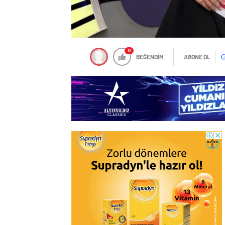
0
BEĞENDİM
ABONE OL