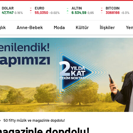
DOLAR
EURO
ALTIN
BITCOIN
47,7147
55,0350
6.534,59
3068166
0.16%
-0.02%
0,65
-0.3%
lık
Anne-Bebek
Moda
Kültür
İlişkiler
Ye
50 fifty müzik ve magazinle dopdolu!
 magazinle dopdolu!