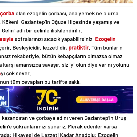
çorba
olan ezogelin çorbası, ana yemek ne olursa
. Kökeni, Gaziantep’in Oğuzeli ilçesinde yaşamış ve
in” adlı bir gelinle ilişkilendirilir.
asıyla
sofralarınızı sıcacık yapabilirsiniz.
Ezogelin
rir. Besleyicidir, lezzetlidir,
pratiktir
. Tüm bunların
ansız rekabetiyle, bütün kebapçıların olmazsa olmaz
ra karşı amansızca savaşır, siz iyi olun diye varını yolunu
a
yı çok sever.
un tüm cevapları bu tarifte saklı.
e kazandıran ve çorbaya adını veren Gaziantep’in Uruş
lin’e şükranlarımızı sunarız. Merak edenler varsa
rada: Hikayesi de Lezzeti Kadar Anadolu: Ezogelin