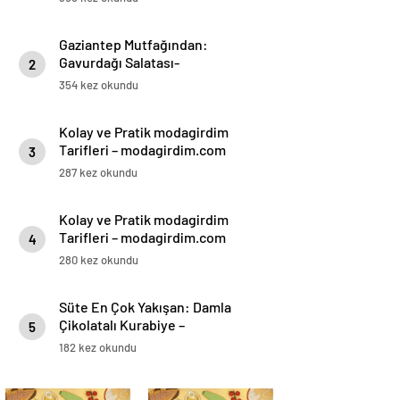
Gaziantep Mutfağından:
Gavurdağı Salatası-
2
modagirdim.com
354 kez okundu
Kolay ve Pratik modagirdim
Tarifleri – modagirdim.com
3
287 kez okundu
Kolay ve Pratik modagirdim
Tarifleri – modagirdim.com
4
280 kez okundu
Süte En Çok Yakışan: Damla
Çikolatalı Kurabiye –
5
modagirdim.com
182 kez okundu