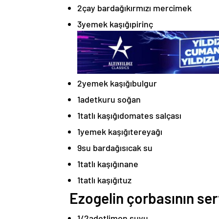
2
çay bardağı
kırmızı mercimek
3
yemek kaşığı
pirinç
2
yemek kaşığı
bulgur
1
adet
kuru soğan
1
tatlı kaşığı
domates salçası
1
yemek kaşığı
tereyağı
9
su bardağı
sıcak su
1
tatlı kaşığı
nane
1
tatlı kaşığı
tuz
Ezogelin çorbasının serv
1/2
adet
limon suyu