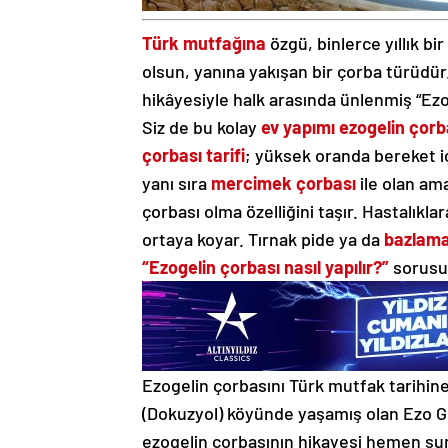
Türk mutfağına
özgü, binlerce yıllık bir
olsun, yanına yakışan bir çorba türüdür
hikâyesiyle halk arasında ünlenmiş “Ezo Gel
Siz de bu kolay
ev yapımı ezogelin çorb
çorbası tarifi
; yüksek oranda bereket içe
yanı sıra
mercimek çorbası
ile olan am
çorbası olma özelliğini taşır. Hastalıkla
ortaya koyar. Tırnak pide ya da
bazlam
“Ezogelin çorbası nasıl yapılır?”
sorusun
Ezogelin çorbasını Türk mutfak tarihin
(Dokuzyol) köyünde yaşamış olan Ezo Ge
ezogelin çorbasının hikayesi hemen şu