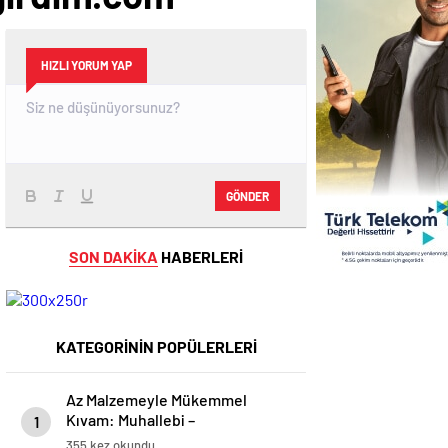
HIZLI YORUM YAP
GÖNDER
SON DAKİKA
HABERLERİ
KATEGORİNİN POPÜLERLERİ
Az Malzemeyle Mükemmel
Kıvam: Muhallebi –
1
modagirdim.com
355 kez okundu