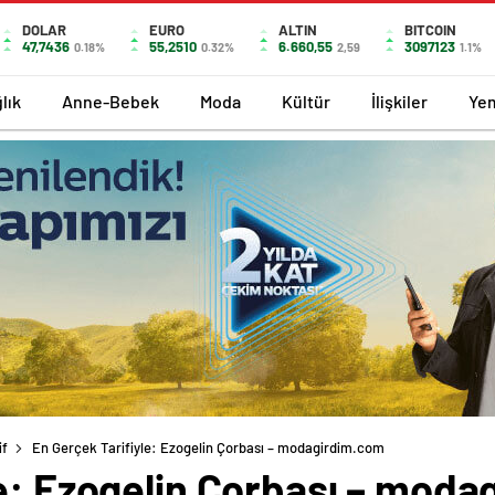
DOLAR
EURO
ALTIN
BITCOIN
47,7436
55,2510
6.660,55
3097123
0.18%
0.32%
2,59
1.1%
lık
Anne-Bebek
Moda
Kültür
İlişkiler
Ye
if
En Gerçek Tarifiyle: Ezogelin Çorbası – modagirdim.com
le: Ezogelin Çorbası – mod