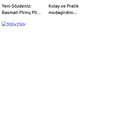
Yeni Gözdeniz:
Kolay ve Pratik
Basmati Pirinç Pilavı
modagirdim
– modagirdim.com
Tarifleri –
modagirdim.com