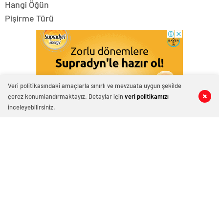
Hangi Öğün
Pişirme Türü
Veri politikasındaki amaçlarla sınırlı ve mevzuata uygun şekilde
çerez konumlandırmaktayız. Detaylar için
veri politikamızı
0
0
0
0
inceleyebilirsiniz.
Hazırlama Süresi
Özel Durumlar
27834 tarif için sıralama:
İlgili Sonuçlar