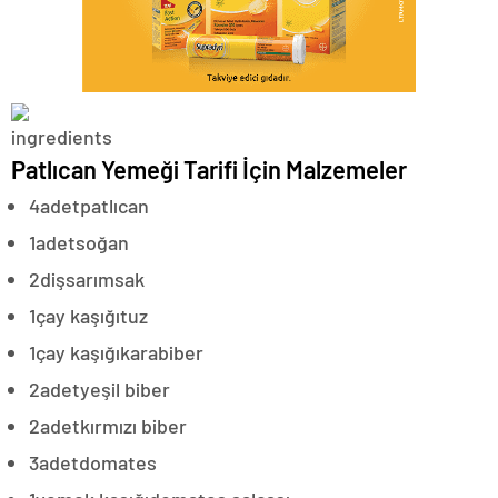
Patlıcan Yemeği Tarifi İçin Malzemeler
4
adet
patlıcan
1
adet
soğan
2
diş
sarımsak
1
çay kaşığı
tuz
1
çay kaşığı
karabiber
2
adet
yeşil biber
2
adet
kırmızı biber
3
adet
domates