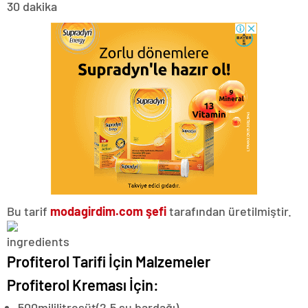
30 dakika
Bu tarif
modagirdim.com şefi
tarafından üretilmiştir.
Profiterol Tarifi İçin Malzemeler
Profiterol Kreması İçin:
500
mililitre
süt
(2,5 su bardağı)