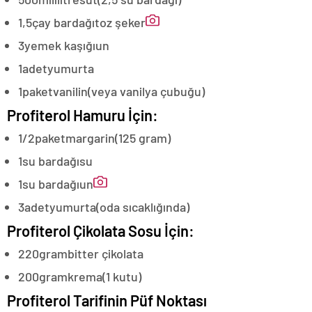
1,5
çay bardağı
toz şeker
3
yemek kaşığı
un
1
adet
yumurta
1
paket
vanilin
(veya vanilya çubuğu)
Profiterol Hamuru İçin:
1/2
paket
margarin
(125 gram)
1
su bardağı
su
1
su bardağı
un
3
adet
yumurta
(oda sıcaklığında)
Profiterol Çikolata Sosu İçin:
220
gram
bitter çikolata
200
gram
krema
(1 kutu)
Profiterol Tarifinin Püf Noktası