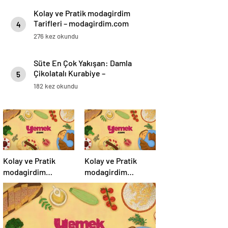
Kolay ve Pratik modagirdim
Tarifleri – modagirdim.com
4
276 kez okundu
Süte En Çok Yakışan: Damla
Çikolatalı Kurabiye –
5
modagirdim.com
182 kez okundu
Kolay ve Pratik
Kolay ve Pratik
modagirdim
modagirdim
Tarifleri –
Tarifleri –
modagirdim.com
modagirdim.com