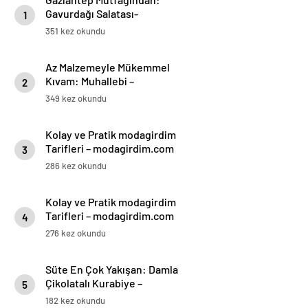
Gavurdağı Salatası-
1
modagirdim.com
351 kez okundu
Az Malzemeyle Mükemmel
Kıvam: Muhallebi –
2
modagirdim.com
349 kez okundu
Kolay ve Pratik modagirdim
Tarifleri – modagirdim.com
3
286 kez okundu
Kolay ve Pratik modagirdim
Tarifleri – modagirdim.com
4
276 kez okundu
Süte En Çok Yakışan: Damla
Çikolatalı Kurabiye –
5
modagirdim.com
182 kez okundu