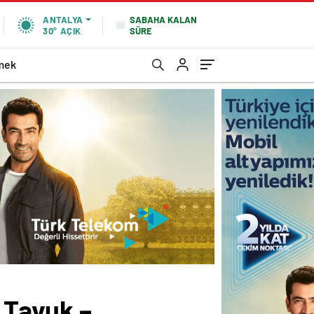
SABAHA KALAN
ANTALYA
SÜRE
30°
AÇIK
mek
 Tavuk –