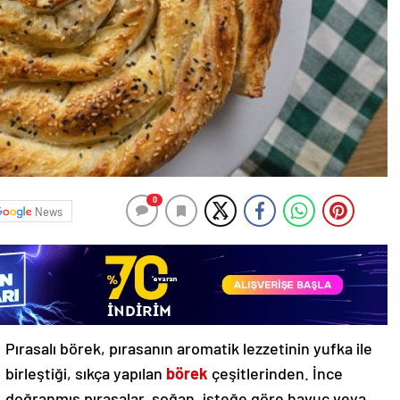
0
News
Pırasalı börek, pırasanın aromatik lezzetinin yufka ile
birleştiği, sıkça yapılan
börek
çeşitlerinden. İnce
doğranmış pırasalar, soğan, isteğe göre havuç veya