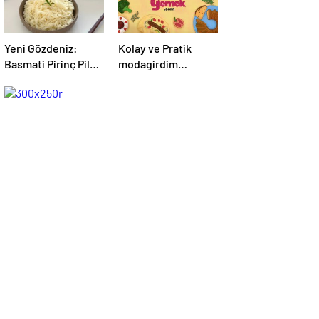
Yeni Gözdeniz:
Kolay ve Pratik
Basmati Pirinç Pilavı
modagirdim
– modagirdim.com
Tarifleri –
modagirdim.com