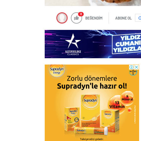
0
BEĞENDİM
ABONE OL