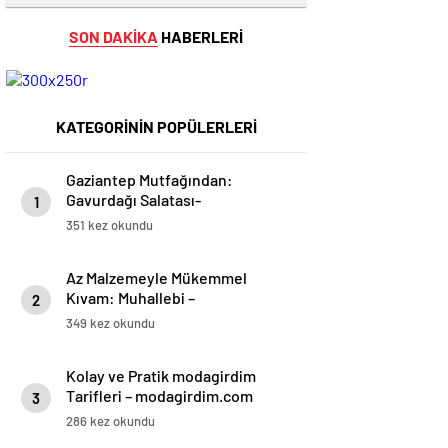
SON DAKİKA
HABERLERİ
KATEGORİNİN POPÜLERLERİ
Gaziantep Mutfağından:
Gavurdağı Salatası-
1
modagirdim.com
351 kez okundu
Az Malzemeyle Mükemmel
Kıvam: Muhallebi –
2
modagirdim.com
349 kez okundu
Kolay ve Pratik modagirdim
Tarifleri – modagirdim.com
3
286 kez okundu