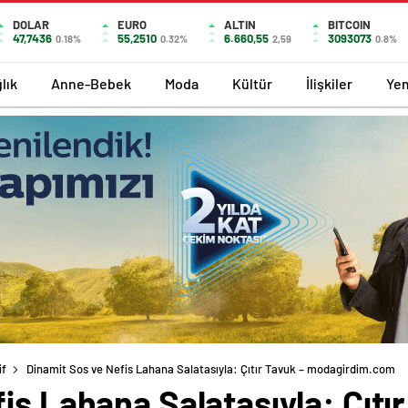
DOLAR
EURO
ALTIN
BITCOIN
47,7436
55,2510
6.660,55
3093073
0.18%
0.32%
2,59
0.8%
lık
Anne-Bebek
Moda
Kültür
İlişkiler
Ye
if
Dinamit Sos ve Nefis Lahana Salatasıyla: Çıtır Tavuk – modagirdim.com
is Lahana Salatasıyla: Çıtır