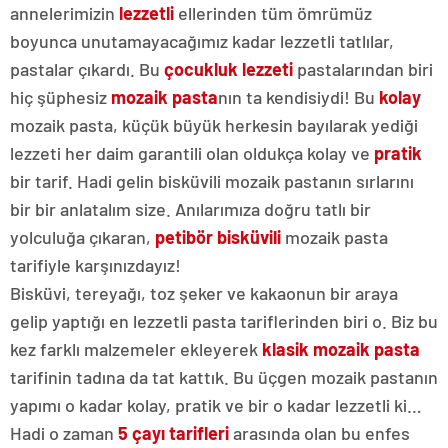
annelerimizin
lezzetli
ellerinden tüm ömrümüz
boyunca unutamayacağımız kadar lezzetli tatlılar,
pastalar çıkardı. Bu
çocukluk lezzeti
pastalarından biri
hiç şüphesiz
mozaik pasta
nın ta kendisiydi! Bu
kolay
mozaik pasta, küçük büyük herkesin bayılarak yediği
lezzeti her daim garantili olan oldukça kolay ve
pratik
bir tarif. Hadi gelin bisküvili mozaik pastanın sırlarını
bir bir anlatalım size. Anılarımıza doğru tatlı bir
yolculuğa çıkaran,
petibör bisküvili
mozaik pasta
tarifiyle karşınızdayız!
Bisküvi, tereyağı, toz şeker ve kakaonun bir araya
gelip yaptığı en lezzetli pasta tariflerinden biri o. Biz bu
kez farklı malzemeler ekleyerek
klasik mozaik pasta
tarifinin tadına da tat kattık. Bu üçgen mozaik pastanın
yapımı o kadar kolay, pratik ve bir o kadar lezzetli ki…
Hadi o zaman
5 çayı tarifleri
arasında olan bu enfes