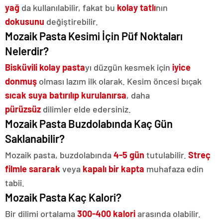
yağ
da kullanılabilir, fakat bu
kolay tatlı
nın
dokusunu
değiştirebilir.
Mozaik Pasta Kesimi İçin Püf Noktaları
Nelerdir?
Bisküvili kolay pasta
yı düzgün kesmek için
iyice
donmuş
olması lazım ilk olarak. Kesim öncesi bıçak
sıcak suya batırılıp kurulanırsa
, daha
pürüzsüz
dilimler elde edersiniz.
Mozaik Pasta Buzdolabında Kaç Gün
Saklanabilir?
Mozaik pasta, buzdolabında
4-5 gün
tutulabilir.
Streç
filmle sararak
veya
kapalı bir kapta
muhafaza edin
tabii.
Mozaik Pasta Kaç Kalori?
Bir dilimi ortalama
300-400 kalori
arasında olabilir.