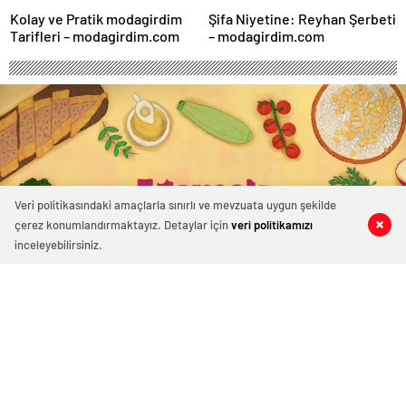
Kolay ve Pratik modagirdim
Şifa Niyetine: Reyhan Şerbeti
Tarifleri – modagirdim.com
– modagirdim.com
Veri politikasındaki amaçlarla sınırlı ve mevzuata uygun şekilde
çerez konumlandırmaktayız. Detaylar için
veri politikamızı
0
0
0
0
0
0
inceleyebilirsiniz.
Kolay ve Pratik modagirdim Tarifleri –
modagirdim.com
21 Temmuz 2025 15:55
ABONE OL
News