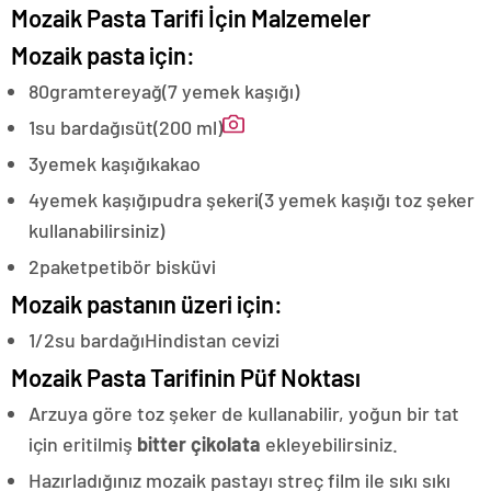
Mozaik Pasta Tarifi İçin Malzemeler
Mozaik pasta için:
80
gram
tereyağ
(7 yemek kaşığı)
1
su bardağı
süt
(200 ml)
3
yemek kaşığı
kakao
4
yemek kaşığı
pudra şekeri
(3 yemek kaşığı toz şeker
kullanabilirsiniz)
2
paket
petibör bisküvi
Mozaik pastanın üzeri için:
1/2
su bardağı
Hindistan cevizi
Mozaik Pasta Tarifinin Püf Noktası
Arzuya göre toz şeker de kullanabilir, yoğun bir tat
için eritilmiş
bitter çikolata
ekleyebilirsiniz.
Hazırladığınız mozaik pastayı streç film ile sıkı sıkı