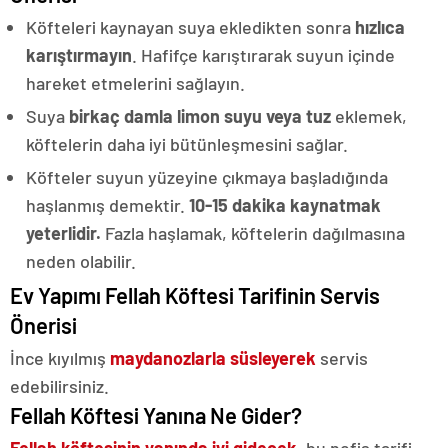
Köfteleri kaynayan suya ekledikten sonra
hızlıca
karıştırmayın
. Hafifçe karıştırarak suyun içinde
hareket etmelerini sağlayın.
Suya
birkaç damla limon suyu veya tuz
eklemek,
köftelerin daha iyi bütünleşmesini sağlar.
Köfteler suyun yüzeyine çıkmaya başladığında
haşlanmış demektir.
10-15 dakika kaynatmak
yeterlidir.
Fazla haşlamak, köftelerin dağılmasına
neden olabilir.
Ev Yapımı Fellah Köftesi Tarifinin Servis
Önerisi
İnce kıyılmış
maydanozlarla süsleyerek
servis
edebilirsiniz.
Fellah Köftesi Yanına Ne Gider?
Fellah köftesinin yanında iyi gidecek
, bu nefis tarifi