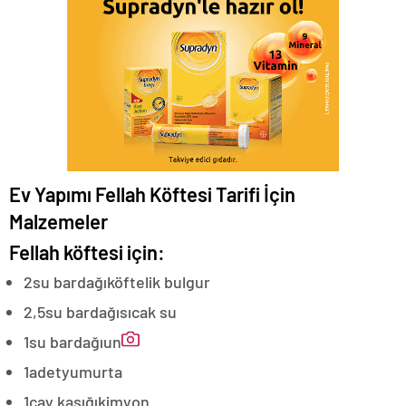
Ev Yapımı Fellah Köftesi Tarifi İçin
Malzemeler
Fellah köftesi için:
2
su bardağı
köftelik bulgur
2,5
su bardağı
sıcak su
1
su bardağı
un
1
adet
yumurta
1
çay kaşığı
kimyon