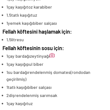
1
çay kaşığı
toz karabiber
1,5
tatlı kaşığı
tuz
1
yemek kaşığı
biber salçası
Fellah köftesini haşlamak için:
1,5
litre
su
Fellah köftesinin sosu için:
1
çay bardağı
zeytinyağı
1
çay kaşığı
pul biber
1
su bardağı
rendelenmiş domates
(rondodan
geçirilmiş)
1
tatlı kaşığı
biber salçası
2
diş
rendelenmiş sarımsak
1
çay kaşığı
tuz