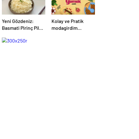
Yeni Gözdeniz:
Kolay ve Pratik
Basmati Pirinç Pilavı
modagirdim
– modagirdim.com
Tarifleri –
modagirdim.com