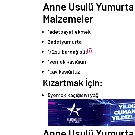
Anne Usulü Yumurtalı
Malzemeler
1
adet
bayat ekmek
2
adet
yumurta
1/2
su bardağı
süt
1
yemek kaşığı
un
1
çay kaşığı
tuz
Kızartmak İçin:
5
yemek kaşığı
sıvı yağ
Anne Usulü Yumurtal