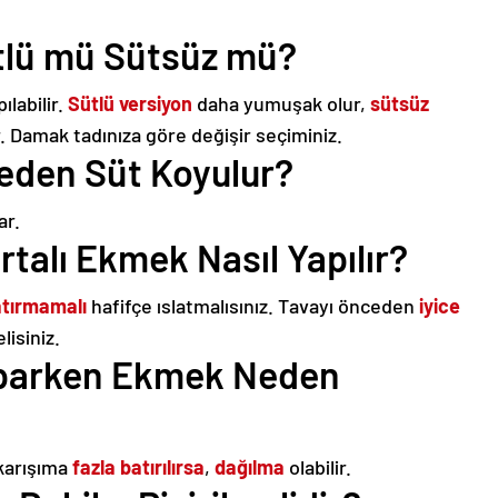
tlü mü Sütsüz mü?
ılabilir.
Sütlü versiyon
daha yumuşak olur,
sütsüz
 Damak tadınıza göre değişir seçiminiz.
eden Süt Koyulur?
ar.
alı Ekmek Nasıl Yapılır?
atırmamalı
hafifçe ıslatmalısınız. Tavayı önceden
iyice
lisiniz.
parken Ekmek Neden
karışıma
fazla batırılırsa
,
dağılma
olabilir.