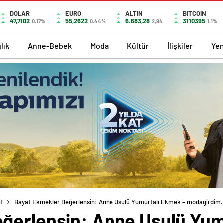
DOLAR
EURO
ALTIN
BITCOIN
47,7102
55,2622
6.683,28
3110395
0.17%
0.44%
2,94
1.1%
lık
Anne-Bebek
Moda
Kültür
İlişkiler
Ye
if
Bayat Ekmekler Değerlensin: Anne Usulü Yumurtalı Ekmek – modagirdim
ğerlensin: Anne Usulü Yum