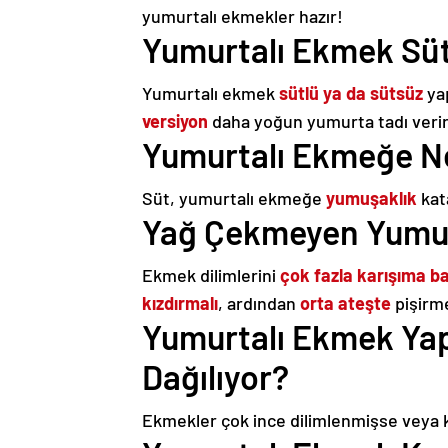
yumurtalı ekmekler hazır!
Yumurtalı Ekmek Sü
Yumurtalı ekmek
sütlü ya da sütsüz
yap
versiyon
daha yoğun yumurta tadı verir.
Yumurtalı Ekmeğe N
Süt, yumurtalı ekmeğe
yumuşaklık
kat
Yağ Çekmeyen Yumurt
Ekmek dilimlerini
çok fazla karışıma b
kızdırmalı
, ardından
orta ateşte
pişirme
Yumurtalı Ekmek Ya
Dağılıyor?
Ekmekler çok ince dilimlenmişse veya 