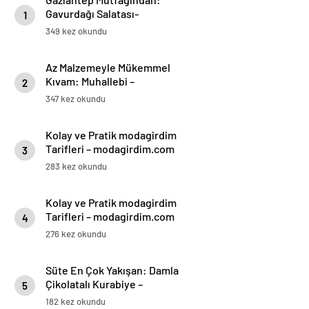
Gavurdağı Salatası-
1
modagirdim.com
349 kez okundu
Az Malzemeyle Mükemmel
Kıvam: Muhallebi –
2
modagirdim.com
347 kez okundu
Kolay ve Pratik modagirdim
Tarifleri – modagirdim.com
3
283 kez okundu
Kolay ve Pratik modagirdim
Tarifleri – modagirdim.com
4
276 kez okundu
Süte En Çok Yakışan: Damla
Çikolatalı Kurabiye –
5
modagirdim.com
182 kez okundu