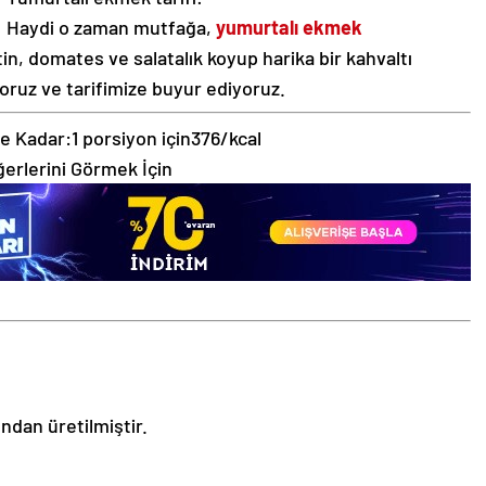
Haydi o zaman mutfağa,
yumurtalı ekmek
in, domates ve salatalık koyup harika bir kahvaltı
oruz ve tarifimize buyur ediyoruz.
e Kadar:
1 porsiyon için
376/kcal
erlerini Görmek İçin
ından üretilmiştir.