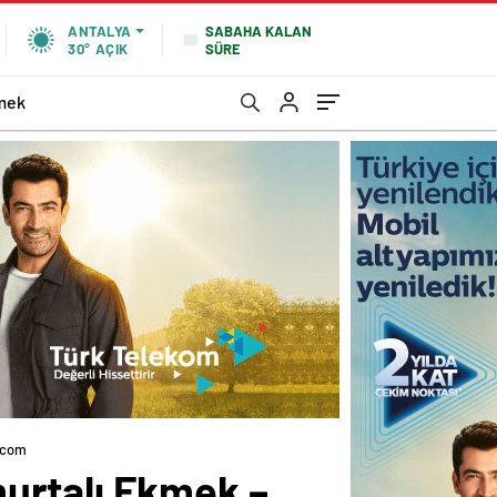
SABAHA KALAN
ANTALYA
SÜRE
30°
AÇIK
mek
.com
urtalı Ekmek –