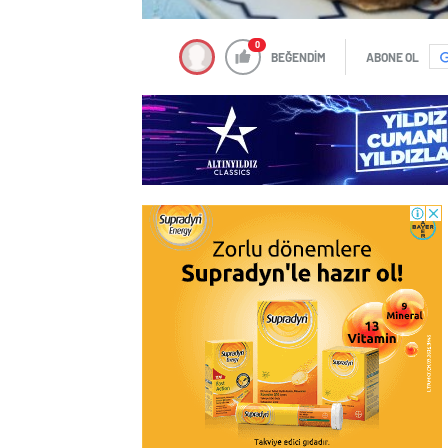
0
BEĞENDİM
ABONE OL