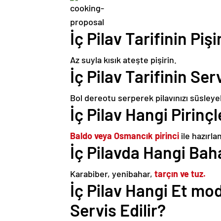
İç Pilav Tarifinin Piş
Az suyla kısık ateşte pişirin.
İç Pilav Tarifinin Ser
Bol dereotu serperek pilavınızı süsleyebi
İç Pilav Hangi Pirinçl
Baldo veya Osmancık pirinci
ile hazırlan
İç Pilavda Hangi Baha
Karabiber, yenibahar,
tarçın ve tuz.
İç Pilav Hangi Et mo
Servis Edilir?