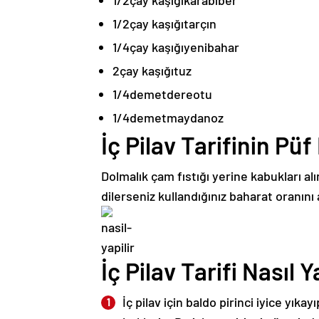
1/2
çay kaşığı
tarçın
1/4
çay kaşığı
yenibahar
2
çay kaşığı
tuz
1/4
demet
dereotu
1/4
demet
maydanoz
İç Pilav Tarifinin Pü
Dolmalık çam fıstığı yerine kabukları alın
dilerseniz kullandığınız baharat oranını a
İç Pilav Tarifi Nasıl Y
İç pilav için baldo pirinci iyice yık