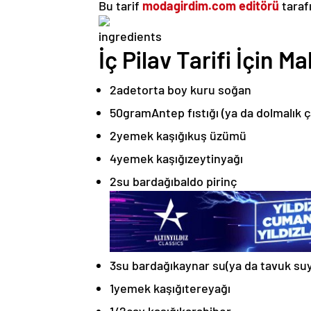
Bu tarif
modagirdim.com editörü
taraf
İç Pilav Tarifi İçin M
2
adet
orta boy kuru soğan
50
gram
Antep fıstığı (ya da dolmalık ç
2
yemek kaşığı
kuş üzümü
4
yemek kaşığı
zeytinyağı
2
su bardağı
baldo pirinç
3
su bardağı
kaynar su
(ya da tavuk su
1
yemek kaşığı
tereyağı
1/2
çay kaşığı
karabiber