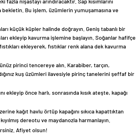
ki fazla nişastayı arındıracaktır. Sap kısımlarını
uda bekletin. Bu işlem, üzümlerin yumuşamasına ve
rı küçük küpler halinde doğrayın. Geniş tabanlı bir
ları ekleyip kavurma işlemine başlayın. Soğanlar hafifçe
ıstıkları ekleyerek, fıstıklar renk alana dek kavurma
üz pirinci tencereye alın. Karabiber, tarçın,
ığınız kuş üzümleri ilavesiyle pirinç tanelerini şeffaf bir
nı ekleyip önce harlı, sonrasında kısık ateşte, kapağı
zerine kağıt havlu örtüp kapağını sıkıca kapattıktan
 kıyılmış dereotu ve maydanozla harmanlayın.
irsiniz. Afiyet olsun!