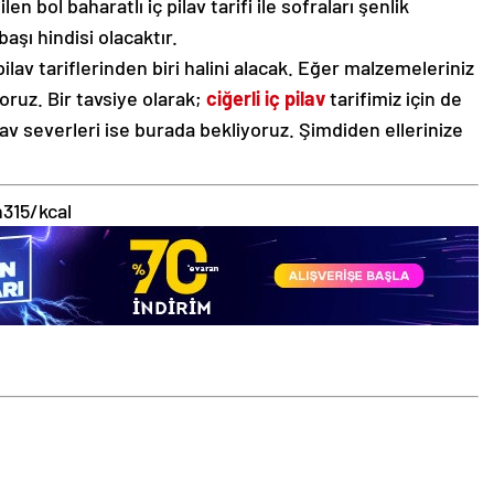
en bol baharatlı iç pilav tarifi ile sofraları şenlik
başı hindisi olacaktır.
pilav tariflerinden biri halini alacak. Eğer malzemeleriniz
ruz. Bir tavsiye olarak;
ciğerli iç pilav
tarifimiz için de
pilav severleri ise burada bekliyoruz. Şimdiden ellerinize
n
315/kcal