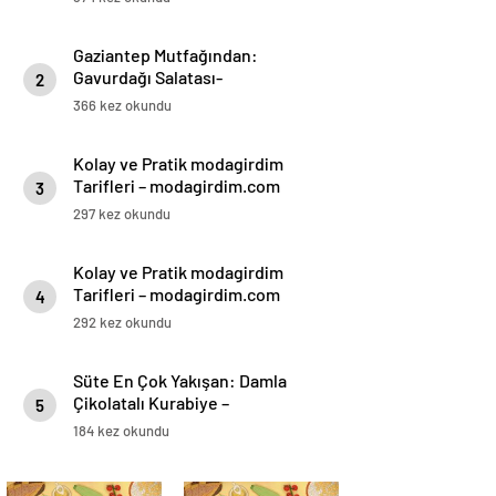
Gaziantep Mutfağından:
Gavurdağı Salatası-
2
modagirdim.com
366 kez okundu
Kolay ve Pratik modagirdim
Tarifleri – modagirdim.com
3
297 kez okundu
Kolay ve Pratik modagirdim
Tarifleri – modagirdim.com
4
292 kez okundu
Süte En Çok Yakışan: Damla
Çikolatalı Kurabiye –
5
modagirdim.com
184 kez okundu