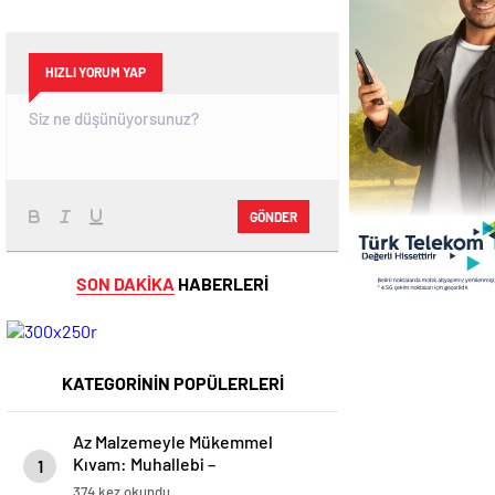
HIZLI YORUM YAP
GÖNDER
SON DAKİKA
HABERLERİ
KATEGORİNİN POPÜLERLERİ
Az Malzemeyle Mükemmel
Kıvam: Muhallebi –
1
modagirdim.com
374 kez okundu