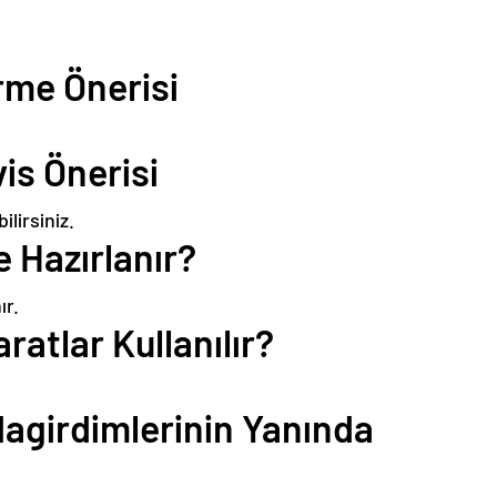
irme Önerisi
vis Önerisi
lirsiniz.
e Hazırlanır?
ır.
ratlar Kullanılır?
dagirdimlerinin Yanında