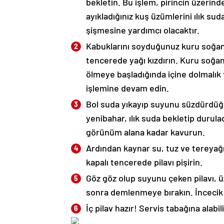
bekletin. Bu işlem, pirincin üzerinde
ayıkladığınız kuş üzümlerini ılık s
şişmesine yardımcı olacaktır.
Kabuklarını soyduğunuz kuru soğanla
tencerede yağı kızdırın. Kuru soğan
ölmeye başladığında içine dolmalık f
işlemine devam edin.
Bol suda yıkayıp suyunu süzdürdüğün
yenibahar, ılık suda bekletip durulad
görünüm alana kadar kavurun.
Ardından kaynar su, tuz ve tereyağı
kapalı tencerede pilavı pişirin.
Göz göz olup suyunu çeken pilavı, ü
sonra demlenmeye bırakın. İncecik
İç pilav hazır! Servis tabağına alabil