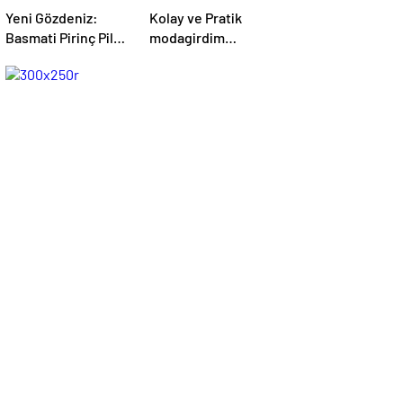
Yeni Gözdeniz:
Kolay ve Pratik
Basmati Pirinç Pilavı
modagirdim
– modagirdim.com
Tarifleri –
modagirdim.com