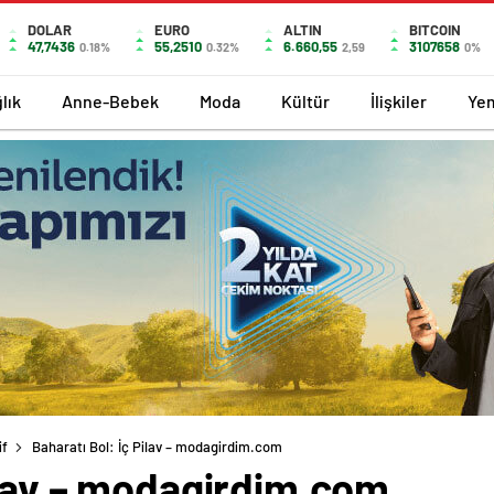
DOLAR
EURO
ALTIN
BITCOIN
47,7436
55,2510
6.660,55
3107658
0.18%
0.32%
2,59
0%
lık
Anne-Bebek
Moda
Kültür
İlişkiler
Ye
if
Baharatı Bol: İç Pilav – modagirdim.com
ilav – modagirdim.com