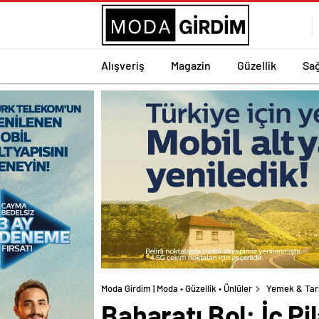
Alışveriş
Magazin
Güzellik
Sağ
Moda Girdim | Moda • Güzellik • Ünlüler
Yemek & Tar
Baharatı Bol: İç P