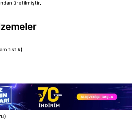
ından üretilmiştir.
alzemeler
am fıstık)
yu)