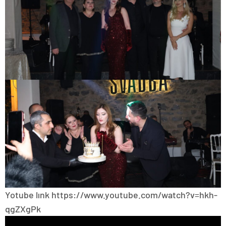
Yotube lınk https://www.youtube.com/watch?v=hkh-
qgZXgPk