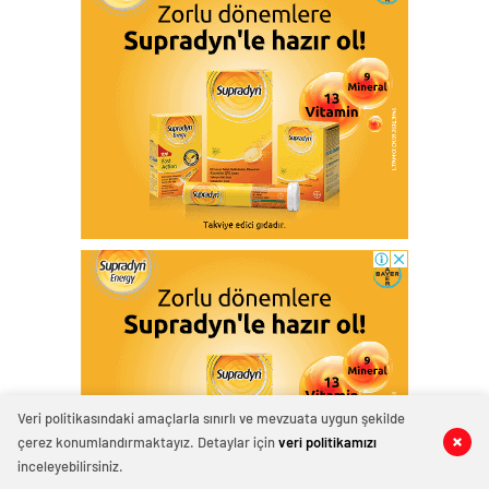
Veri politikasındaki amaçlarla sınırlı ve mevzuata uygun şekilde
çerez konumlandırmaktayız. Detaylar için
veri politikamızı
0
0
0
0
0
0
inceleyebilirsiniz.