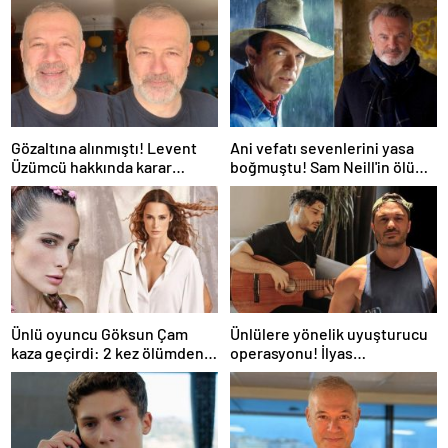
Gözaltına alınmıştı! Levent
Ani vefatı sevenlerini yasa
Üzümcü hakkında karar
boğmuştu! Sam Neill'in ölüm
verildi
nedeni belli oldu
Ünlü oyuncu Göksun Çam
Ünlülere yönelik uyuşturucu
kaza geçirdi: 2 kez ölümden
operasyonu! İlyas
döndüm
Yalçıntaş'tan ilk açıklama