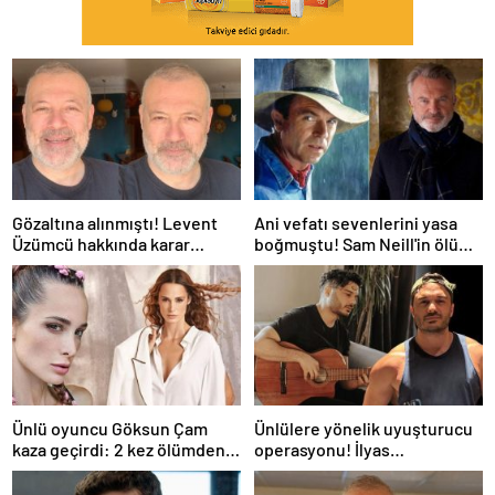
Gözaltına alınmıştı! Levent
Ani vefatı sevenlerini yasa
Üzümcü hakkında karar
boğmuştu! Sam Neill'in ölüm
verildi
nedeni belli oldu
Ünlü oyuncu Göksun Çam
Ünlülere yönelik uyuşturucu
kaza geçirdi: 2 kez ölümden
operasyonu! İlyas
döndüm
Yalçıntaş'tan ilk açıklama