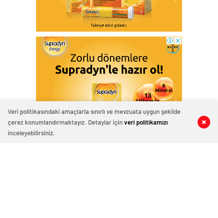
Veri politikasındaki amaçlarla sınırlı ve mevzuata uygun şekilde
çerez konumlandırmaktayız. Detaylar için
veri politikamızı
0
0
0
0
inceleyebilirsiniz.