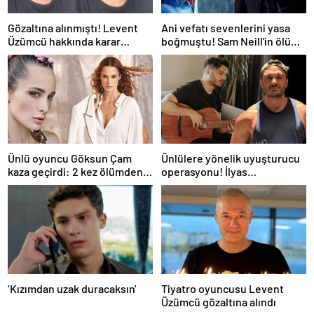
Gözaltına alınmıştı! Levent
Ani vefatı sevenlerini yasa
Üzümcü hakkında karar
boğmuştu! Sam Neill'in ölüm
verildi
nedeni belli oldu
Ünlü oyuncu Göksun Çam
Ünlülere yönelik uyuşturucu
kaza geçirdi: 2 kez ölümden
operasyonu! İlyas
döndüm
Yalçıntaş'tan ilk açıklama
‘Kızımdan uzak duracaksın'
Tiyatro oyuncusu Levent
Üzümcü gözaltına alındı