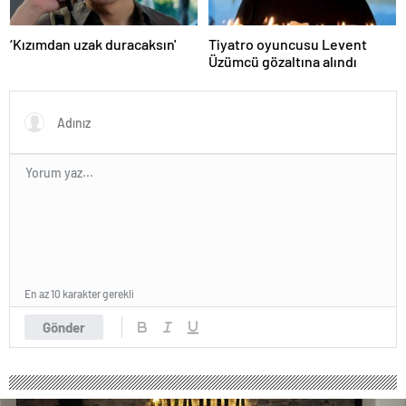
‘Kızımdan uzak duracaksın'
Tiyatro oyuncusu Levent
Üzümcü gözaltına alındı
En az 10 karakter gerekli
Gönder