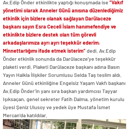
Av.Edip Önder etkinlikte yaptığı konuşmada ise
“Vakıf
yönetimi olarak Anneler Günü anısına düzenlediğimiz
etkinlik için bizlere olanak sağlayan Darülaceze
başkanı sayın Esra Ceceli İslam hanımefendiye ve
etkinlikte bizlere destek olan tüm görevli
arkadaşlarımıza ayrı ayrı teşekkür ederim.
Minnettarlığımı ifade etmek isterim”
dedi. Av.Edip
Önder etkinlik sonunda da Darülaceze’ye teşekkür
plaketi verdi. Plaketi Darülaceze başkanı adına Basın
Yayın Halkla İlişkiler Sorumlusu Selda Taş teslim aldı.
Anneler Günü etkinliğine Engelsiz Yaşam Vakfı başkanı
Av.Edip Önder’in yanı sıra başkan yardımcısı Tayyar
Işıksaçan, genel sekreter Fatih Dalma, yönetim kurulu
üyesi Şeniz Ulusoy ve yedek üye Mustafa İsmet
Mercan’da katıldılar.