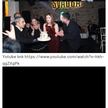
Yotube lınk https://www.youtube.com/watch?v=hkh-
qgZXgPk