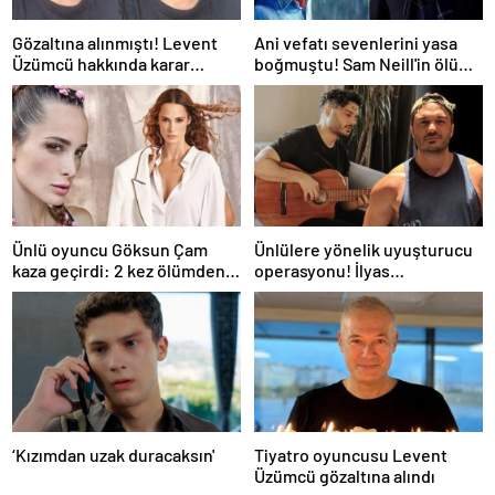
Gözaltına alınmıştı! Levent
Ani vefatı sevenlerini yasa
Üzümcü hakkında karar
boğmuştu! Sam Neill'in ölüm
verildi
nedeni belli oldu
Ünlü oyuncu Göksun Çam
Ünlülere yönelik uyuşturucu
kaza geçirdi: 2 kez ölümden
operasyonu! İlyas
döndüm
Yalçıntaş'tan ilk açıklama
‘Kızımdan uzak duracaksın'
Tiyatro oyuncusu Levent
Üzümcü gözaltına alındı