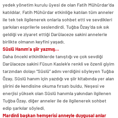
yedek yönetim kurulu üyesi de olan Fatih Mühürdar’da
katıldılar. Fatih Mühürdar etkinliğe katılan tüm anneler
ile tek tek ilgilenerek onlarla sohbet etti ve sevdikleri
şarkıları esprilerle seslendirdi. Tuğba Özay’da sık sık
geldiği ve ziyaret ettiği Darülaceze sakini annelerle
birlikte olmanın keyfini yaşadı.
Süslü Hanım’a şiir yazmış…
Daha önceki etkinliklerde tanıştığı ve çok sevdiği
Darülaceze sakini Füsun Kaslek’e renkli ve özenli giyim
tarzından dolayı “Süslü” adını verdiğini söyleyen Tuğba
Özay, Süslü hanım için yazdığı ve şiir kitabında yer alan
şiirini de kendisine okuma fırsatı buldu. Neşesi ve
enerjisi yüksek olan Süslü hanımla yakından ilgilenen
Tuğba Özay, diğer anneler ile de ilgilenerek sohbet
edip şarkılar söyledi.
Mardinli başkan hemşerisi anneyle duygusal anlar