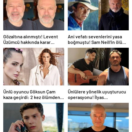
Gözaltına alınmıştı! Levent
Ani vefatı sevenlerini yasa
Üzümcü hakkında karar
boğmuştu! Sam Neill'in ölüm
verildi
nedeni belli oldu
Ünlü oyuncu Göksun Çam
Ünlülere yönelik uyuşturucu
kaza geçirdi: 2 kez ölümden
operasyonu! İlyas
döndüm
Yalçıntaş'tan ilk açıklama