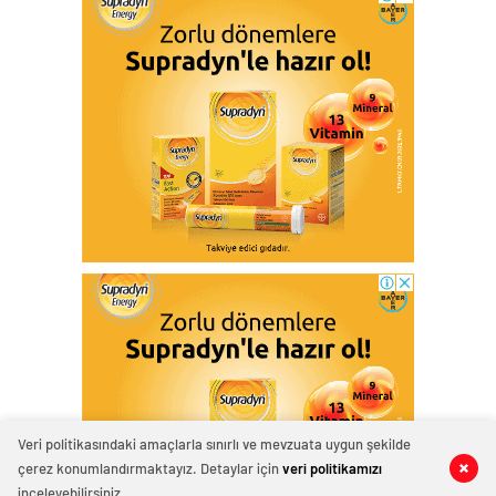
Veri politikasındaki amaçlarla sınırlı ve mevzuata uygun şekilde
çerez konumlandırmaktayız. Detaylar için
veri politikamızı
0
0
0
0
inceleyebilirsiniz.