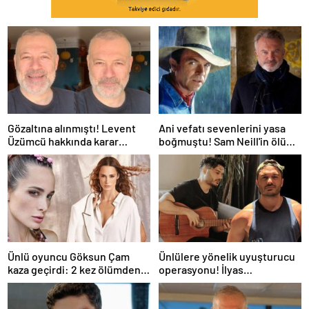
Gözaltına alınmıştı! Levent
Ani vefatı sevenlerini yasa
Üzümcü hakkında karar
boğmuştu! Sam Neill'in ölüm
verildi
nedeni belli oldu
Ünlü oyuncu Göksun Çam
Ünlülere yönelik uyuşturucu
kaza geçirdi: 2 kez ölümden
operasyonu! İlyas
döndüm
Yalçıntaş'tan ilk açıklama