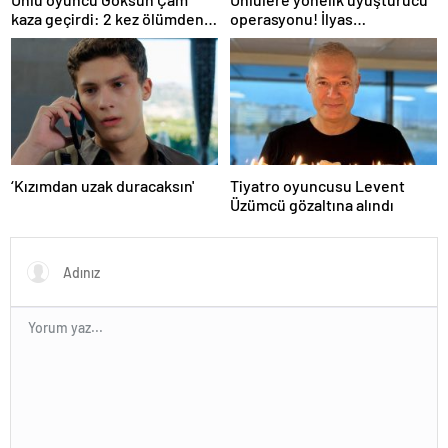
kaza geçirdi: 2 kez ölümden
operasyonu! İlyas
döndüm
Yalçıntaş'tan ilk açıklama
‘Kızımdan uzak duracaksın'
Tiyatro oyuncusu Levent
Üzümcü gözaltına alındı