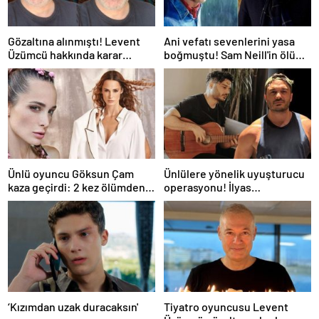
Gözaltına alınmıştı! Levent
Ani vefatı sevenlerini yasa
Üzümcü hakkında karar
boğmuştu! Sam Neill'in ölüm
verildi
nedeni belli oldu
Ünlü oyuncu Göksun Çam
Ünlülere yönelik uyuşturucu
kaza geçirdi: 2 kez ölümden
operasyonu! İlyas
döndüm
Yalçıntaş'tan ilk açıklama
‘Kızımdan uzak duracaksın'
Tiyatro oyuncusu Levent