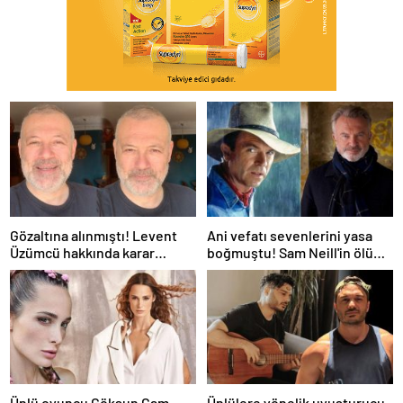
Gözaltına alınmıştı! Levent
Ani vefatı sevenlerini yasa
Üzümcü hakkında karar
boğmuştu! Sam Neill'in ölüm
verildi
nedeni belli oldu
Ünlü oyuncu Göksun Çam
Ünlülere yönelik uyuşturucu