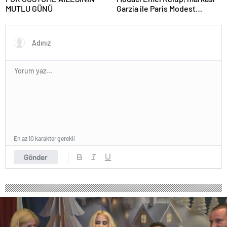
MUTLU GÜNÜ
Garzia ile Paris Modest
Fashion Week’te göz
doldurdu.
En az 10 karakter gerekli
Gönder