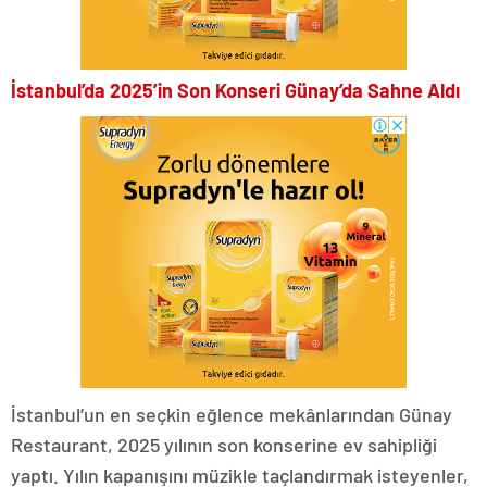
İstanbul’da 2025’in Son Konseri Günay’da Sahne Aldı
İstanbul’un en seçkin eğlence mekânlarından Günay
Restaurant, 2025 yılının son konserine ev sahipliği
yaptı. Yılın kapanışını müzikle taçlandırmak isteyenler,