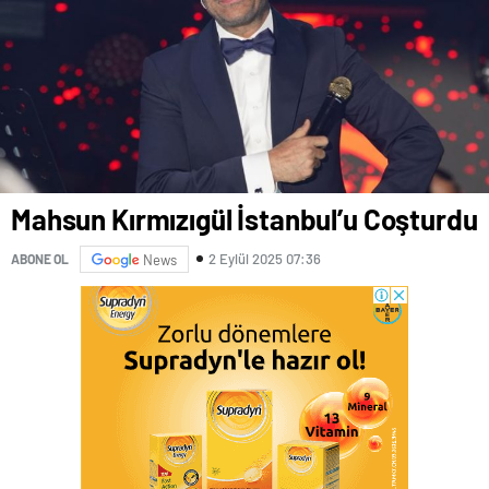
Mahsun Kırmızıgül İstanbul’u Coşturdu
2 Eylül 2025 07:36
ABONE OL
News