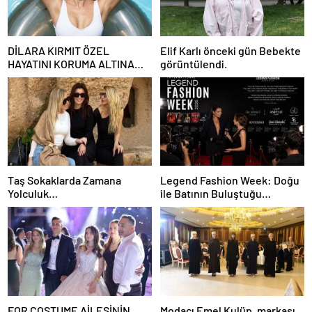
DİLARA KIRMIT ÖZEL
Elif Karlı önceki gün Bebekte
HAYATINI KORUMA ALTINA
görüntülendi.
ALDI
Taş Sokaklarda Zamana
Legend Fashion Week: Doğu
Yolculuk…
ile Batının Buluştuğu
Uluslararası Moda Sahnesi
FOR COSTUME AİLESİNİN
Modacı Emel Kulüp, markası