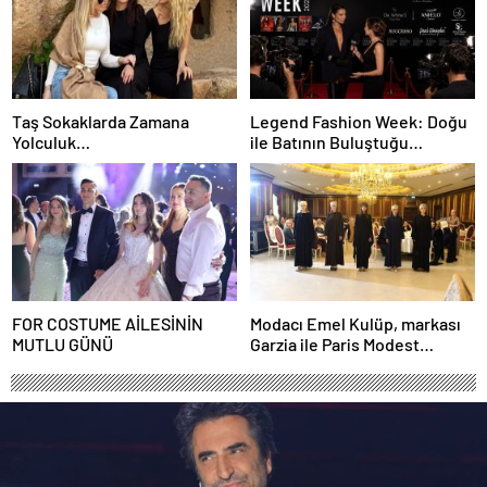
Taş Sokaklarda Zamana
Legend Fashion Week: Doğu
Yolculuk…
ile Batının Buluştuğu
Uluslararası Moda Sahnesi
FOR COSTUME AİLESİNİN
Modacı Emel Kulüp, markası
MUTLU GÜNÜ
Garzia ile Paris Modest
Fashion Week’te göz
doldurdu.