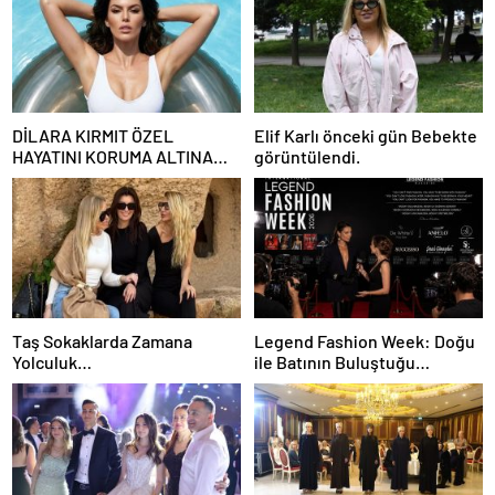
DİLARA KIRMIT ÖZEL
Elif Karlı önceki gün Bebekte
HAYATINI KORUMA ALTINA
görüntülendi.
ALDI
Taş Sokaklarda Zamana
Legend Fashion Week: Doğu
Yolculuk…
ile Batının Buluştuğu
Uluslararası Moda Sahnesi