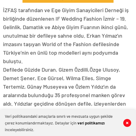
İZFAŞ tarafından ve Ege Giyim Sanayicileri Derneği iş
birliğinde düzenlenen IF Wedding Fashion İzmir – 19.
Gelinlik, Damatlık ve Abiye Giyim Fuarının ikinci günü,
unutulmaz bir defileye sahne oldu. Erkan Yılmaz’ın
imzasını taşıyan World of the Fashion defilesinde
Türkiye’nin en ünlü top modelleri aynı podyumda
buluştu.
Defilede Güzide Duran, Gizem Özdilli,Özge Ulusoy,
Demet Şener, Ece Gürsel, Wilma Elles, Simge
Tertemiz, Günay Museyeva ve Özlem Yıldız’ın da
aralarında bulunduğu 35 profesyonel manken görev
aldı. Yıldızlar geçidine dönüşen defile, izleyenlerden
tam not aldı.
Veri politikasındaki amaçlarla sınırlı ve mevzuata uygun şekilde
Defilenin koreografisi başarılı koreograf Akif Örük
çerez konumlandırmaktayız. Detaylar için
veri politikamızı
0
0
0
0
tarafından hazırlanırken, bu kadar güçlü bir kadroyu bir
inceleyebilirsiniz.