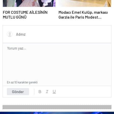
FOR COSTUME AİLESİNİN
Modacı Emel Kulüp, markası
MUTLU GÜNÜ
Garzia ile Paris Modest
Fashion Week’te göz
doldurdu.
En az 10 karakter gerekli
Gönder