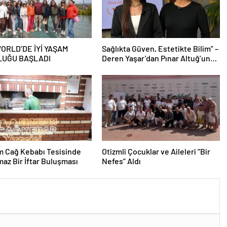
RLD’DE İYİ YAŞAM
Sağlıkta Güven, Estetikte Bilim” –
LUĞU BAŞLADI
Deren Yaşar’dan Pınar Altuğ’un
Programında Çarpıcı Açıklamalar
m Cağ Kebabı Tesisinde
Otizmli Çocuklar ve Aileleri “Bir
az Bir İftar Buluşması
Nefes” Aldı