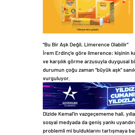
“Bu Bir Aşk Değil, Limerence Olabilir”
İrem Erdinç’e göre limerence; kişinin ka
ve karşılık görme arzusuyla duygusal bi
durumun çoğu zaman “büyük aşk” sanıldı
vurguluyor.
Dizide Kemal’in vazgeçememe hali, yıllara 
sosyal medyada da geniş yankı uyandırdı
problemli mi bulduklarını tartışmaya ba