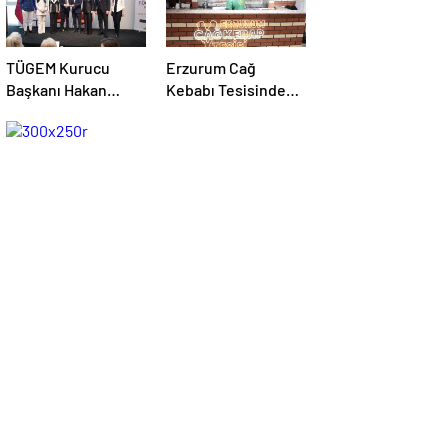
TÜGEM Kurucu
Erzurum Cağ
Başkanı Hakan
Kebabı Tesisinde
Akdoğan: “Bu
Unutulmaz Bir İftar
dernek bazılarını
Buluşması
çok rahatsız etse de
bildiğimden
şaşmadık”