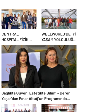
meydana getirebiliyoruz
CENTRAL
WELLWORLD’DE İYİ
HOSPITAL FİZİK
YAŞAM YOLCULUĞU
TEDAVİ ve ROBOTİK
BAŞLADI
REHABİLİTASYON
MERKEZİ AÇILDI
Sağlıkta Güven, Estetikte Bilim” – Deren
Yaşar’dan Pınar Altuğ’un Programında
Çarpıcı Açıklamalar