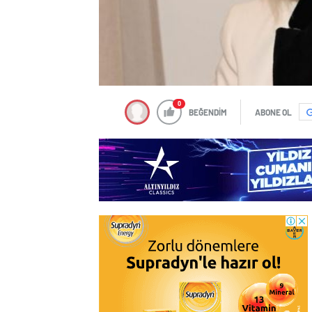
0
BEĞENDİM
ABONE OL