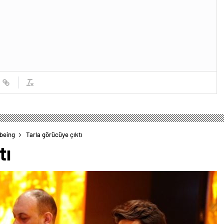
lbeing
Tarla görücüye çıktı
tı