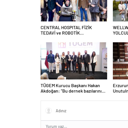
CENTRAL HOSPITAL FİZİK
WELLWO
TEDAVİ ve ROBOTİK
YOLCU
REHABİLİTASYON MERKEZİ
AÇILDI
TÜGEM Kurucu Başkanı Hakan
Erzuru
Akdoğan: “Bu dernek bazılarını
Unutulm
çok rahatsız etse de bildiğimden
şaşmadık”