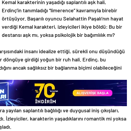
Kemal karakterinin yaşadığı saplantılı aşk hali,
Erdinç’in tanımladığı “limerence” kavramıyla birebir
örtüşüyor. Başarılı oyuncu Selahattin Paşalı’nın hayat
verdiği Kemal karakteri, izleyicileri ikiye böldü: Bu bir
destansı aşk mı, yoksa psikolojik bir bağımlılık mı?
rşısındaki insanı idealize ettiği, sürekli onu düşündüğü
r döngüye girdiği yoğun bir ruh hali. Erdinç, bu
ğını ancak sağlıksız bir bağlanma biçimi olabileceğini
yayılan saplantılı bağlılığı ve duygusal iniş çıkışları,
. İzleyiciler, karakterin yaşadıklarını romantik mi yoksa
şladı.