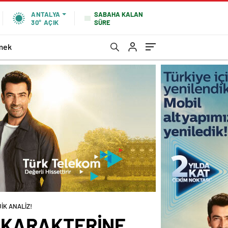
SABAHA KALAN
ANTALYA
SÜRE
30°
AÇIK
mek
İK ANALİZ!
L KARAKTERİNE