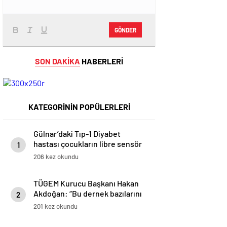
GÖNDER
SON DAKİKA
HABERLERİ
KATEGORİNİN POPÜLERLERİ
Gülnar’daki Tıp-1 Diyabet
hastası çocukların libre sensör
1
şeker ölçüm cihazı 1 yıl boyumca
206 kez okundu
Gülnar Belediyesinden hediye.
TÜGEM Kurucu Başkanı Hakan
Akdoğan: “Bu dernek bazılarını
2
çok rahatsız etse de
201 kez okundu
bildiğimden şaşmadık”