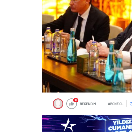
0
BEĞENDİM
ABONE OL