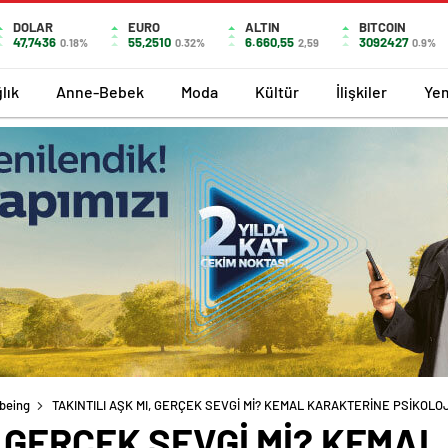
DOLAR
EURO
ALTIN
BITCOIN
47,7436
55,2510
6.660,55
3092427
0.18%
0.32%
2,59
0.9%
lık
Anne-Bebek
Moda
Kültür
İlişkiler
Ye
lbeing
TAKINTILI AŞK MI, GERÇEK SEVGİ Mİ? KEMAL KARAKTERİNE PSİKOLOJ
I, GERÇEK SEVGİ Mİ? KEMA