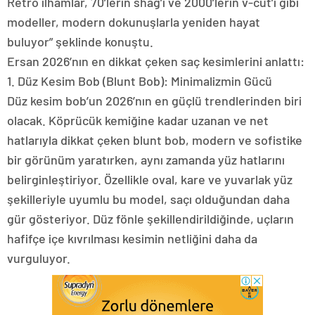
Retro ilhamlar, 70’lerin shag’ı ve 2000’lerin v-cut’ı gibi
modeller, modern dokunuşlarla yeniden hayat
buluyor” şeklinde konuştu.
Ersan 2026’nın en dikkat çeken saç kesimlerini anlattı:
1. Düz Kesim Bob (Blunt Bob): Minimalizmin Gücü
Düz kesim bob’un 2026’nın en güçlü trendlerinden biri
olacak. Köprücük kemiğine kadar uzanan ve net
hatlarıyla dikkat çeken blunt bob, modern ve sofistike
bir görünüm yaratırken, aynı zamanda yüz hatlarını
belirginleştiriyor. Özellikle oval, kare ve yuvarlak yüz
şekilleriyle uyumlu bu model, saçı olduğundan daha
gür gösteriyor. Düz fönle şekillendirildiğinde, uçların
hafifçe içe kıvrılması kesimin netliğini daha da
vurguluyor.