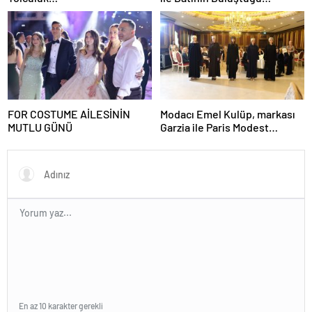
Uluslararası Moda Sahnesi
FOR COSTUME AİLESİNİN
Modacı Emel Kulüp, markası
MUTLU GÜNÜ
Garzia ile Paris Modest
Fashion Week’te göz
doldurdu.
En az 10 karakter gerekli