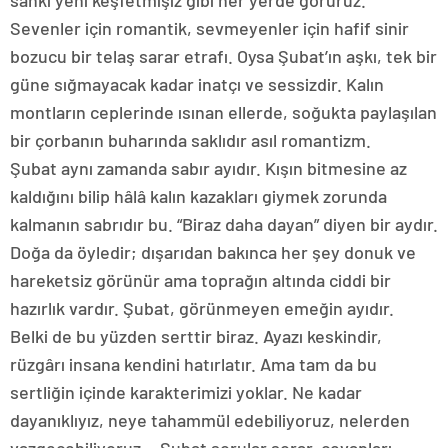
sanki yeni keşfetmişiz gibi her yerde görürüz.
Sevenler için romantik, sevmeyenler için hafif sinir
bozucu bir telaş sarar etrafı. Oysa Şubat’ın aşkı, tek bir
güne sığmayacak kadar inatçı ve sessizdir. Kalın
montların ceplerinde ısınan ellerde, soğukta paylaşılan
bir çorbanın buharında saklıdır asıl romantizm.
Şubat aynı zamanda sabır ayıdır. Kışın bitmesine az
kaldığını bilip hâlâ kalın kazakları giymek zorunda
kalmanın sabrıdır bu. “Biraz daha dayan” diyen bir aydır.
Doğa da öyledir; dışarıdan bakınca her şey donuk ve
hareketsiz görünür ama toprağın altında ciddi bir
hazırlık vardır. Şubat, görünmeyen emeğin ayıdır.
Belki de bu yüzden serttir biraz. Ayazı keskindir,
rüzgârı insana kendini hatırlatır. Ama tam da bu
sertliğin içinde karakterimizi yoklar. Ne kadar
dayanıklıyız, neye tahammül edebiliyoruz, nelerden