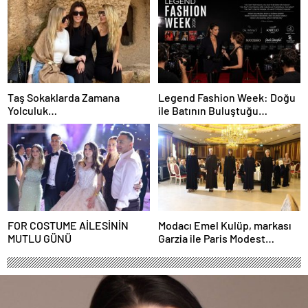
Taş Sokaklarda Zamana
Legend Fashion Week: Doğu
Yolculuk…
ile Batının Buluştuğu
Uluslararası Moda Sahnesi
FOR COSTUME AİLESİNİN
Modacı Emel Kulüp, markası
MUTLU GÜNÜ
Garzia ile Paris Modest
Fashion Week’te göz
doldurdu.