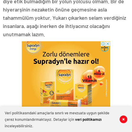
diye etik bulmadığım bir yolun yolcusu olmam. Bir de
hiyerarşinin nezaketin önüne geçmesine asla
tahammülüm yoktur. Yukarı çıkarken selam verdiğiniz
insanlara, aşağı inerken de ihtiyacınız olacağını
unutmamak lazım.
Veri politikasındaki amaçlarla sınırlı ve mevzuata uygun şekilde
çerez konumlandırmaktayız. Detaylar için
veri politikamızı
0
0
0
0
0
0
Benim için asıl kıymetli olan, varılmış bir noktada bir
inceleyebilirsiniz.
araya gelmek değil; o yola beraber baş koyabilmektir.