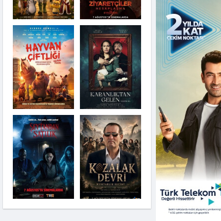
Karanlıktan Gelen
Şeytandan Satılık
Kozalak Devri
Moana