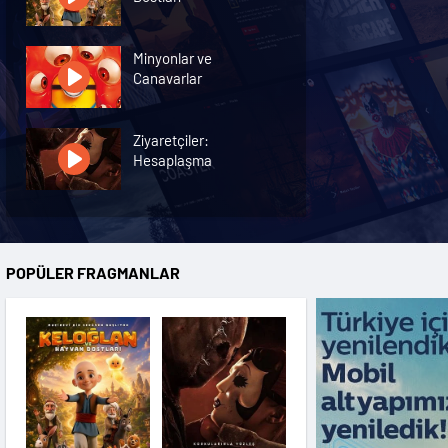
Minyonlar ve
Canavarlar
Ziyaretçiler:
Hesaplaşma
Nasreddin Hoca:
Zaman Yolcusu 4
POPÜLER FRAGMANLAR
Oyuncak Hikayesi 5
Hayvan Çiftliği