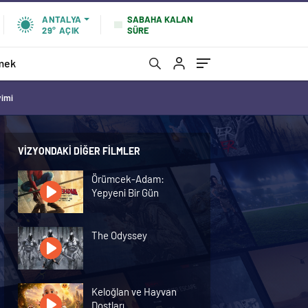
SABAHA KALAN
ANTALYA
SÜRE
29°
AÇIK
mek
vimi
VIZYONDAKI DIĞER FILMLER
Örümcek-Adam:
Yepyeni Bir Gün
The Odyssey
Keloğlan ve Hayvan
Dostları