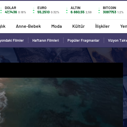
DOLAR
EURO
ALTIN
BITCOIN
47,7436
55,2510
6.660,55
3097753
0.18%
0.32%
2,59
1.2%
lık
Anne-Bebek
Moda
Kültür
İlişkiler
Ye
yondaki Filmler
Haftanın Filmleri
Popüler Fragmanlar
Vizyon Tak