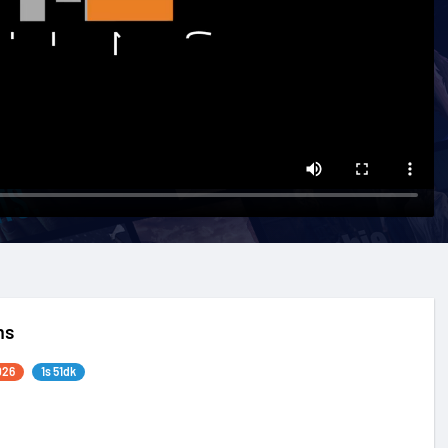
ms
026
1s 51dk