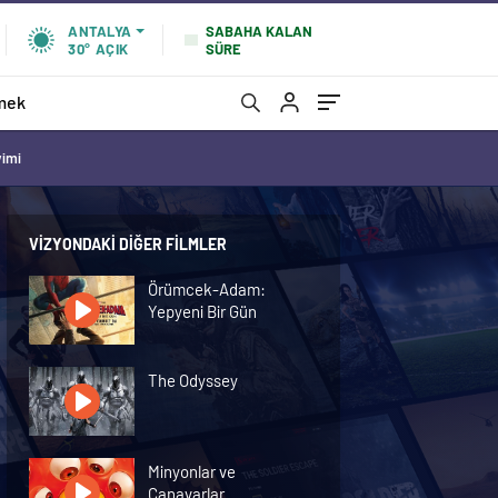
SABAHA KALAN
ANTALYA
SÜRE
30°
AÇIK
mek
vimi
VIZYONDAKI DIĞER FILMLER
Örümcek-Adam:
Yepyeni Bir Gün
The Odyssey
Minyonlar ve
Canavarlar