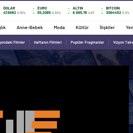
DOLAR
EURO
ALTIN
BITCOIN
47,6982
55,2085
6.665,76
3094452
0.15%
0.32%
2,67
0.3%
lık
Anne-Bebek
Moda
Kültür
İlişkiler
Ye
yondaki Filmler
Haftanın Filmleri
Popüler Fragmanlar
Vizyon Tak