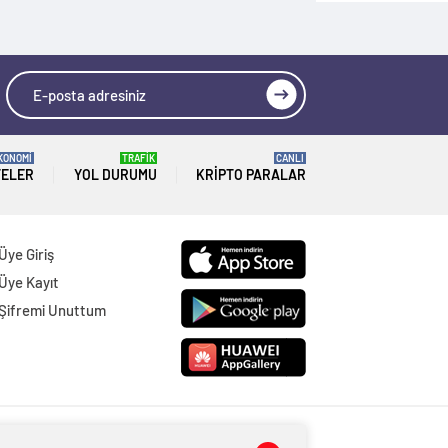
KONOMİ
TRAFİK
CANLI
TELER
YOL DURUMU
KRIPTO PARALAR
Üye Giriş
Üye Kayıt
Şifremi Unuttum