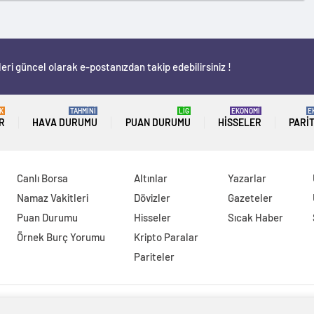
eri güncel olarak e-postanızdan takip edebilirsiniz !
K
TAHMİNİ
LİG
EKONOMİ
E
R
HAVA DURUMU
PUAN DURUMU
HISSELER
PARI
Canlı Borsa
Altınlar
Yazarlar
Namaz Vakitleri
Dövizler
Gazeteler
Puan Durumu
Hisseler
Sıcak Haber
Örnek Burç Yorumu
Kripto Paralar
Pariteler