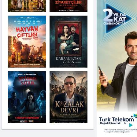
Karanlıktan Gelen
Şeytandan Satılık
Moana
Kozalak Devri