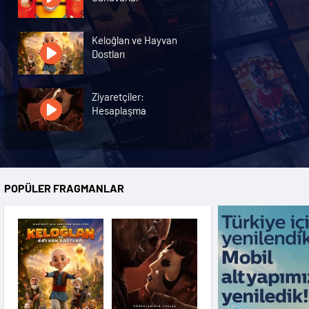
Keloğlan ve Hayvan
Dostları
Ziyaretçiler:
Hesaplaşma
Nasreddin Hoca:
Zaman Yolcusu 4
POPÜLER FRAGMANLAR
Oyuncak Hikayesi 5
Hayvan Çiftliği