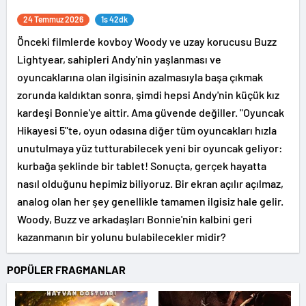
24 Temmuz 2026
1s 42dk
Önceki filmlerde kovboy Woody ve uzay korucusu Buzz
Lightyear, sahipleri Andy'nin yaşlanması ve
oyuncaklarına olan ilgisinin azalmasıyla başa çıkmak
zorunda kaldıktan sonra, şimdi hepsi Andy'nin küçük kız
kardeşi Bonnie'ye aittir. Ama güvende değiller. "Oyuncak
Hikayesi 5"te, oyun odasına diğer tüm oyuncakları hızla
unutulmaya yüz tutturabilecek yeni bir oyuncak geliyor:
kurbağa şeklinde bir tablet! Sonuçta, gerçek hayatta
nasıl olduğunu hepimiz biliyoruz. Bir ekran açılır açılmaz,
analog olan her şey genellikle tamamen ilgisiz hale gelir.
Woody, Buzz ve arkadaşları Bonnie'nin kalbini geri
kazanmanın bir yolunu bulabilecekler midir?
POPÜLER FRAGMANLAR