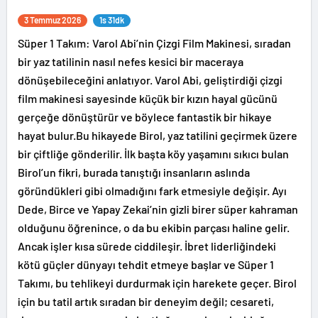
3 Temmuz 2026
1s 31dk
Süper 1 Takım: Varol Abi’nin Çizgi Film Makinesi, sıradan
bir yaz tatilinin nasıl nefes kesici bir maceraya
dönüşebileceğini anlatıyor. Varol Abi, geliştirdiği çizgi
film makinesi sayesinde küçük bir kızın hayal gücünü
gerçeğe dönüştürür ve böylece fantastik bir hikaye
hayat bulur.Bu hikayede Birol, yaz tatilini geçirmek üzere
bir çiftliğe gönderilir. İlk başta köy yaşamını sıkıcı bulan
Birol’un fikri, burada tanıştığı insanların aslında
göründükleri gibi olmadığını fark etmesiyle değişir. Ayı
Dede, Birce ve Yapay Zekai’nin gizli birer süper kahraman
olduğunu öğrenince, o da bu ekibin parçası haline gelir.
Ancak işler kısa sürede ciddileşir. İbret liderliğindeki
kötü güçler dünyayı tehdit etmeye başlar ve Süper 1
Takımı, bu tehlikeyi durdurmak için harekete geçer. Birol
için bu tatil artık sıradan bir deneyim değil; cesareti,