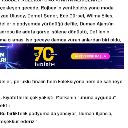
rçekleşen gecede, Rojbey’in yeni koleksiyonu moda
. Özge Ulusoy, Demet Şener, Ece Gürsel, Wilma Elles,
modellerin podyumda yürüdüğü defile, Duman Ajans’ın
kadrosu ile adeta görsel şölene dönüştü. Defilenin
ma çıkması ise geceye damga vuran anlardan biri oldu.
deller, peruklu finalin hem koleksiyona hem de sahneye
tık, kıyafetlerle çok yakıştı. Markanın ruhuna uygundu”
ekti:
 Bu birliktelik podyuma da yansıyor. Duman Ajans’a,
eşekkür ederiz.”