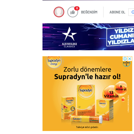
0
BEĞENDİM
ABONE OL