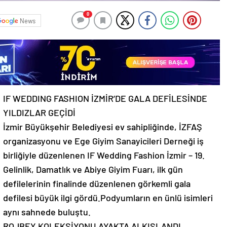
0
News
IF WEDDING FASHION İZMİR’DE GALA DEFİLESİNDE
YILDIZLAR GEÇİDİ
İzmir Büyükşehir Belediyesi ev sahipliğinde, İZFAŞ
organizasyonu ve Ege Giyim Sanayicileri Derneği iş
birliğiyle düzenlenen IF Wedding Fashion İzmir – 19.
Gelinlik, Damatlık ve Abiye Giyim Fuarı, ilk gün
defilelerinin finalinde düzenlenen görkemli gala
defilesi büyük ilgi gördü.Podyumların en ünlü isimleri
aynı sahnede buluştu.
ROJBEY KOLEKSİYONU AYAKTA ALKIŞLANDI