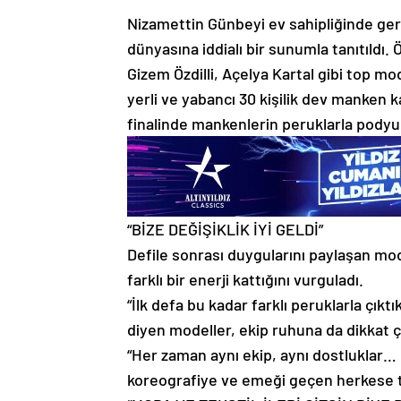
Nizamettin Günbeyi ev sahipliğinde ge
dünyasına iddialı bir sunumla tanıtıldı
Gizem Özdilli, Açelya Kartal gibi top 
yerli ve yabancı 30 kişilik dev manken 
finalinde mankenlerin peruklarla podyu
“BİZE DEĞİŞİKLİK İYİ GELDİ”
Defile sonrası duygularını paylaşan mo
farklı bir enerji kattığını vurguladı.
“İlk defa bu kadar farklı peruklarla çık
diyen modeller, ekip ruhuna da dikkat ç
“Her zaman aynı ekip, aynı dostluklar…
koreografiye ve emeği geçen herkese t