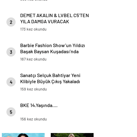
DEMET AKALIN & LVBEL C5’TEN
YILA DAMGA VURACAK
2
SÜRPRİZ!
173 kez okundu
Barbie Fashion Show’un Yıldızı
Başak Baysan Kuşadası’nda
3
Parladı
167 kez okundu
Sanatçı Selçuk Bahtiyar Yeni
Klibiyle Büyük Çıkış Yakaladı
4
159 kez okundu
BKE 14.Yaşında….
5
156 kez okundu