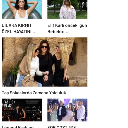
DİLARA KIRMIT
Elif Karlı önceki gün
ÖZEL HAYATINI
Bebekte
KORUMA ALTINA
görüntülendi.
ALDI
Taş Sokaklarda Zamana Yolculuk…
Legend Fashion
FOR COSTUME