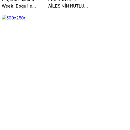
Week: Doğu ile
AİLESİNİN MUTLU
Batının Buluştuğu
GÜNÜ
Uluslararası Moda
Sahnesi