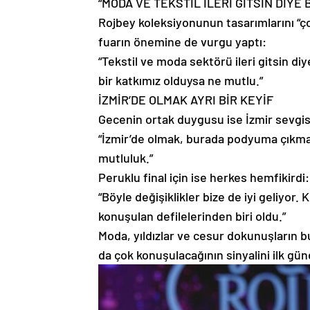
“MODA VE TEKSTİL İLERİ GİTSİN DİYE
Rojbey koleksiyonunun tasarımlarını “ço
fuarın önemine de vurgu yaptı:
“Tekstil ve moda sektörü ileri gitsin d
bir katkımız olduysa ne mutlu.”
İZMİR’DE OLMAK AYRI BİR KEYİF
Gecenin ortak duygusu ise İzmir sevgis
“İzmir’de olmak, burada podyuma çıkmak 
mutluluk.”
Peruklu final için ise herkes hemfikirdi:
“Böyle değişiklikler bize de iyi geliyor
konuşulan defilelerinden biri oldu.”
Moda, yıldızlar ve cesur dokunuşların b
da çok konuşulacağının sinyalini ilk gü