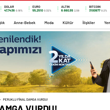
DOLAR
EURO
ALTIN
BITCOIN
47,7436
55,2510
6.660,55
3100977
0.18%
0.32%
2,59
0.2%
lık
Anne-Bebek
Moda
Kültür
İlişkiler
Ye
PERUKLU FİNAL DAMGA VURDU!
DAMGA VURDU!