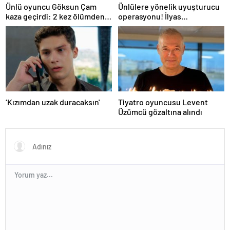
Ünlü oyuncu Göksun Çam
Ünlülere yönelik uyuşturucu
kaza geçirdi: 2 kez ölümden
operasyonu! İlyas
döndüm
Yalçıntaş'tan ilk açıklama
‘Kızımdan uzak duracaksın'
Tiyatro oyuncusu Levent
Üzümcü gözaltına alındı