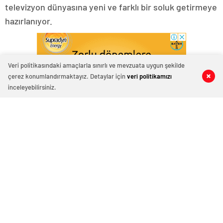
televizyon dünyasına yeni ve farklı bir soluk getirmeye
hazırlanıyor.
Veri politikasındaki amaçlarla sınırlı ve mevzuata uygun şekilde
çerez konumlandırmaktayız. Detaylar için
veri politikamızı
0
0
0
0
0
0
inceleyebilirsiniz.