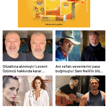
Gözaltına alınmıştı! Levent
Ani vefatı sevenlerini yasa
Üzümcü hakkında karar
boğmuştu! Sam Neill'in ölüm
verildi
nedeni belli oldu