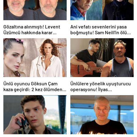
Gözaltına alınmıştı! Levent
Ani vefatı sevenlerini yasa
Üzümcü hakkında karar
boğmuştu! Sam Neill'in ölüm
verildi
nedeni belli oldu
Ünlü oyuncu Göksun Çam
Ünlülere yönelik uyuşturucu
kaza geçirdi: 2 kez ölümden
operasyonu! İlyas
döndüm
Yalçıntaş'tan ilk açıklama