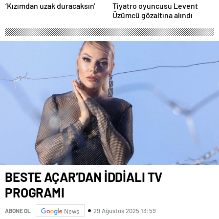
‘Kızımdan uzak duracaksın'
Tiyatro oyuncusu Levent
Üzümcü gözaltına alındı
BESTE AÇAR’DAN İDDİALI TV
PROGRAMI
29 Ağustos 2025 13:59
ABONE OL
News