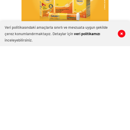
Veri politikasındaki amaçlarla sınırlı ve mevzuata uygun şekilde
çerez konumlandırmaktayız. Detaylar için
veri politikamızı
0
0
0
0
0
0
0
0
inceleyebilirsiniz.