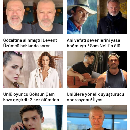
Gözaltına alınmıştı! Levent
Ani vefatı sevenlerini yasa
Üzümcü hakkında karar
boğmuştu! Sam Neill'in ölüm
verildi
nedeni belli oldu
Ünlü oyuncu Göksun Çam
Ünlülere yönelik uyuşturucu
kaza geçirdi: 2 kez ölümden
operasyonu! İlyas
döndüm
Yalçıntaş'tan ilk açıklama