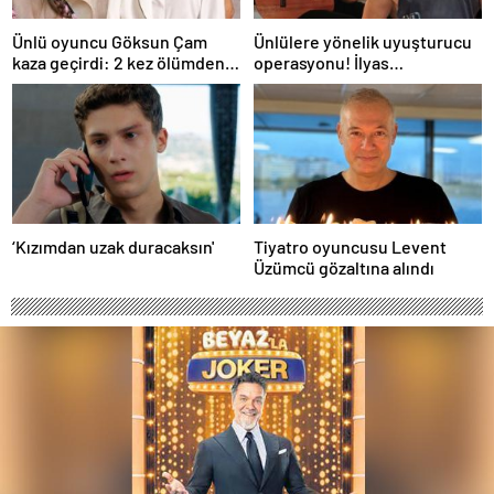
Ünlü oyuncu Göksun Çam
Ünlülere yönelik uyuşturucu
kaza geçirdi: 2 kez ölümden
operasyonu! İlyas
döndüm
Yalçıntaş'tan ilk açıklama
‘Kızımdan uzak duracaksın'
Tiyatro oyuncusu Levent
Üzümcü gözaltına alındı