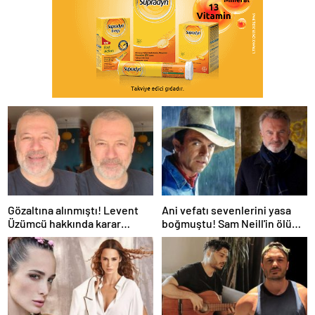
Gözaltına alınmıştı! Levent
Ani vefatı sevenlerini yasa
Üzümcü hakkında karar
boğmuştu! Sam Neill'in ölüm
verildi
nedeni belli oldu