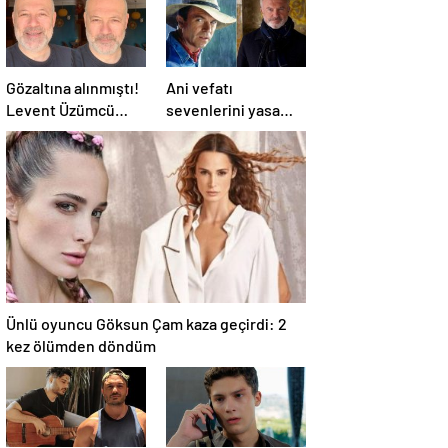
Gözaltına alınmıştı!
Ani vefatı
Levent Üzümcü
sevenlerini yasa
hakkında karar
boğmuştu! Sam
verildi
Neill'in ölüm nedeni
belli oldu
Ünlü oyuncu Göksun Çam kaza geçirdi: 2
kez ölümden döndüm