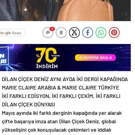
0
News
DİLAN ÇİÇEK DENİZ AYNI AYDA İKİ DERGİ KAPAĞINDA
MARIE CLAIRE ARABIA & MARIE CLAIRE TÜRKİYE
İKİ FARKLI EDİSYON, İKİ FARKLI ÇEKİM, İKİ FARKLI
DİLAN ÇİÇEK DÜNYASI
Mayıs ayında iki farklı derginin kapağında yer alarak
çifte başarıya imza atan Dilan Çiçek Deniz, global
yükselişini çok konuşulacak çekimleri ve iddialı