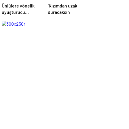
Ünlülere yönelik
‘Kızımdan uzak
uyuşturucu
duracaksın'
operasyonu! İlyas
Yalçıntaş'tan ilk
açıklama