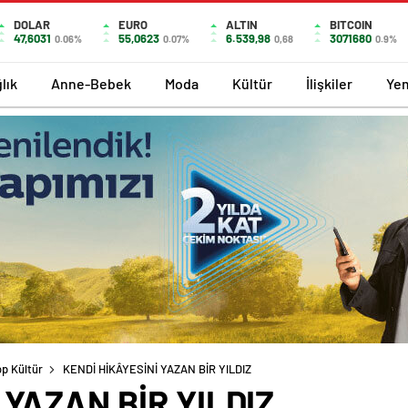
DOLAR
EURO
ALTIN
BITCOIN
47,6031
55,0623
6.539,98
3071680
0.06%
0.07%
0,68
0.9%
lık
Anne-Bebek
Moda
Kültür
İlişkiler
Ye
p Kültür
KENDİ HİKÂYESİNİ YAZAN BİR YILDIZ
 YAZAN BİR YILDIZ