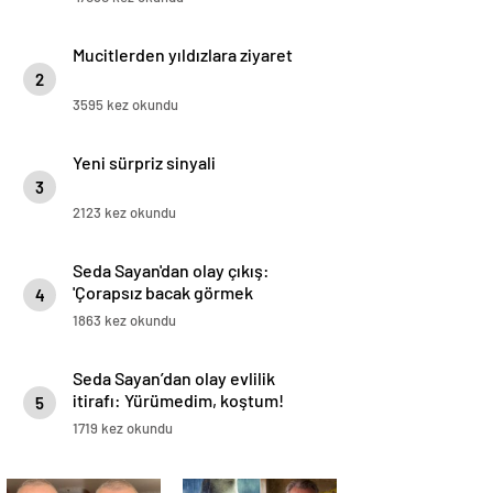
Mucitlerden yıldızlara ziyaret
2
3595 kez okundu
Yeni sürpriz sinyali
3
2123 kez okundu
Seda Sayan'dan olay çıkış:
'Çorapsız bacak görmek
4
istemiyorum’
1863 kez okundu
Seda Sayan’dan olay evlilik
itirafı: Yürümedim, koştum!
5
1719 kez okundu