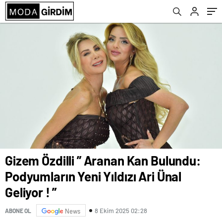
Gizem Özdilli ” Aranan Kan Bulundu:
Podyumların Yeni Yıldızı Ari Ünal
Geliyor ! ”
8 Ekim 2025 02:28
ABONE OL
News