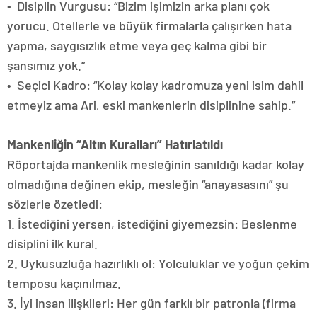
•⁠ ⁠Disiplin Vurgusu: “Bizim işimizin arka planı çok
yorucu. Otellerle ve büyük firmalarla çalışırken hata
yapma, saygısızlık etme veya geç kalma gibi bir
şansımız yok.”
•⁠ ⁠Seçici Kadro: “Kolay kolay kadromuza yeni isim dahil
etmeyiz ama Ari, eski mankenlerin disiplinine sahip.”
Mankenliğin “Altın Kuralları” Hatırlatıldı
Röportajda mankenlik mesleğinin sanıldığı kadar kolay
olmadığına değinen ekip, mesleğin “anayasasını” şu
sözlerle özetledi:
1.⁠ ⁠İstediğini yersen, istediğini giyemezsin: Beslenme
disiplini ilk kural.
2.⁠ ⁠Uykusuzluğa hazırlıklı ol: Yolculuklar ve yoğun çekim
temposu kaçınılmaz.
3.⁠ ⁠İyi insan ilişkileri: Her gün farklı bir patronla (firma