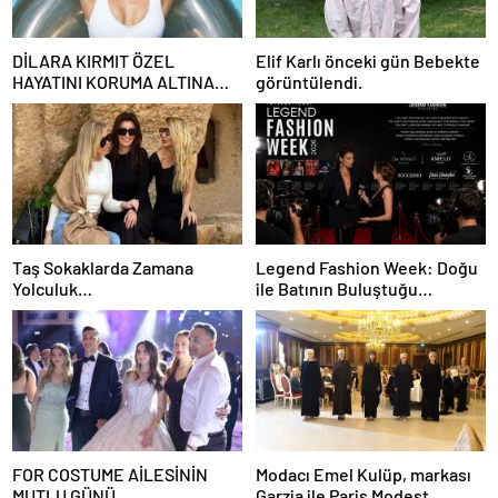
DİLARA KIRMIT ÖZEL
Elif Karlı önceki gün Bebekte
HAYATINI KORUMA ALTINA
görüntülendi.
ALDI
Taş Sokaklarda Zamana
Legend Fashion Week: Doğu
Yolculuk…
ile Batının Buluştuğu
Uluslararası Moda Sahnesi
FOR COSTUME AİLESİNİN
Modacı Emel Kulüp, markası
MUTLU GÜNÜ
Garzia ile Paris Modest