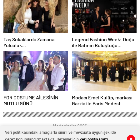
Taş Sokaklarda Zamana
Legend Fashion Week: Doğu
Yolculuk…
ile Batının Buluştuğu
Uluslararası Moda Sahnesi
FOR COSTUME AİLESİNİN
Modacı Emel Kulüp, markası
MUTLU GÜNÜ
Garzia ile Paris Modest
Fashion Week’te göz
doldurdu.
Modagirdim 2026
Veri politikasındaki amaçlarla sınırlı ve mevzuata uygun şekilde
çerez konumlandırmaktayız. Detaylar için
veri politikamızı
0
0
0
0