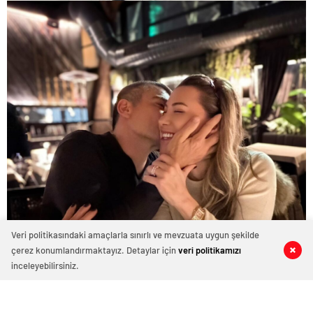
Veri politikasındaki amaçlarla sınırlı ve mevzuata uygun şekilde
çerez konumlandırmaktayız. Detaylar için
veri politikamızı
0
0
0
0
inceleyebilirsiniz.