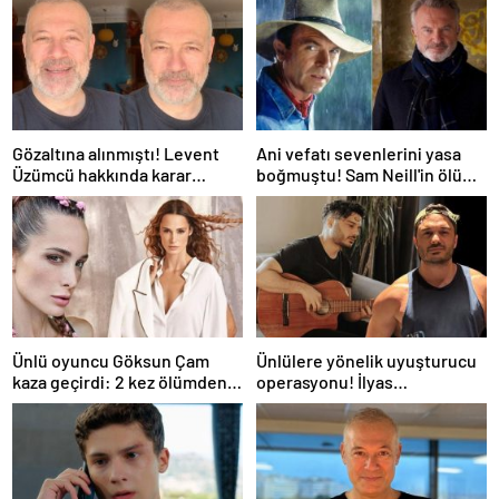
Gözaltına alınmıştı! Levent
Ani vefatı sevenlerini yasa
Üzümcü hakkında karar
boğmuştu! Sam Neill'in ölüm
verildi
nedeni belli oldu
Ünlü oyuncu Göksun Çam
Ünlülere yönelik uyuşturucu
kaza geçirdi: 2 kez ölümden
operasyonu! İlyas
döndüm
Yalçıntaş'tan ilk açıklama